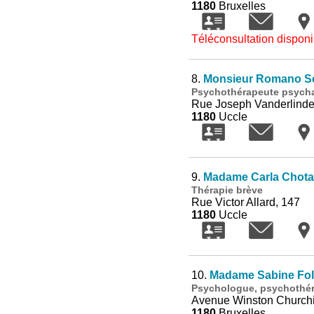
1180
Bruxelles
Téléconsultation disponi
8.
Monsieur Romano Sc
Psychothérapeute psycha
Rue Joseph Vanderlinde
1180
Uccle
9.
Madame Carla Chot
Thérapie brève
Rue Victor Allard, 147
1180
Uccle
10.
Madame Sabine Fol
Psychologue, psychothé
Avenue Winston Churchil
1180
Bruxelles