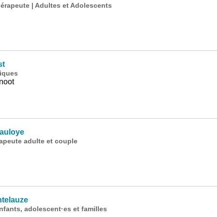
rapeute | Adultes et Adolescents
st
iques
noot
auloye
peute adulte et couple
telauze
fants, adolescent·es et familles