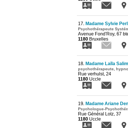
17.
Madame Sylvie Perl
Psychothérapeute Systémiq
Avenue Fond'Roy, 67 bt
1180
Bruxelles
18.
Madame Laïla Sali
psychothérapeute, hypnose
Rue verhulst, 24
1180
Uccle
19.
Madame Ariane De
Psychologue-Psychothérap
Rue Général Lotz, 37
1180
Uccle