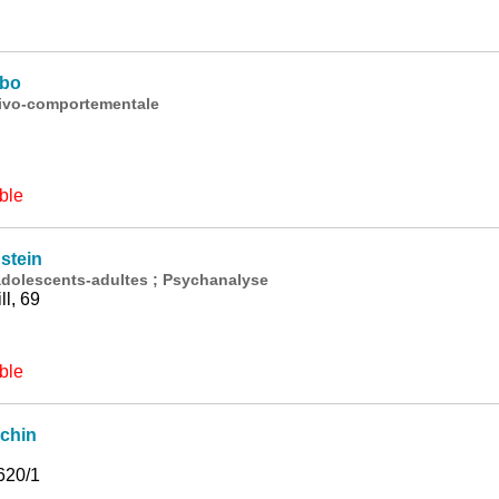
lbo
ivo-comportementale
ble
stein
dolescents-adultes ; Psychanalyse
l, 69
ble
chin
620/1