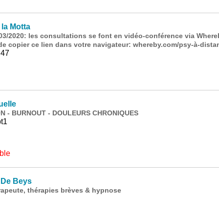
la Motta
/03/2020: les consultations se font en vidéo-conférence via Whereb
t de copier ce lien dans votre navigateur: whereby.com/psy-à-dista
 47
elle
ON - BURNOUT - DOULEURS CHRONIQUES
t1
ble
De Beys
apeute, thérapies brèves & hypnose