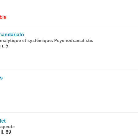
ble
andariato
nalytique et systémique. Psychodramatiste.
n, 5
as
let
rapeute
l, 69