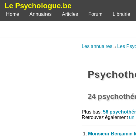
Le Psychologue.be
Home
Annuaires
Articles
Forum
Librairie
Les annuaires
→
Les Psy
Psychothé
24 psychothér
Plus bas:
56 psychothér
Retrouvez également
un 
1.
Monsieur Benjamin 