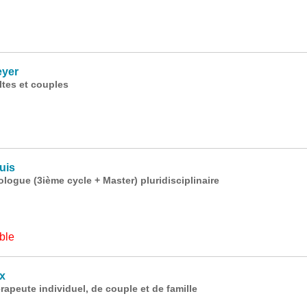
eyer
ltes et couples
uis
ogue (3ième cycle + Master) pluridisciplinaire
ble
x
apeute individuel, de couple et de famille