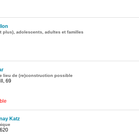
llon
 plus), adolescents, adultes et familles
ar
lieu de (re)construction possible
l, 69
ble
nay Katz
mique
 620