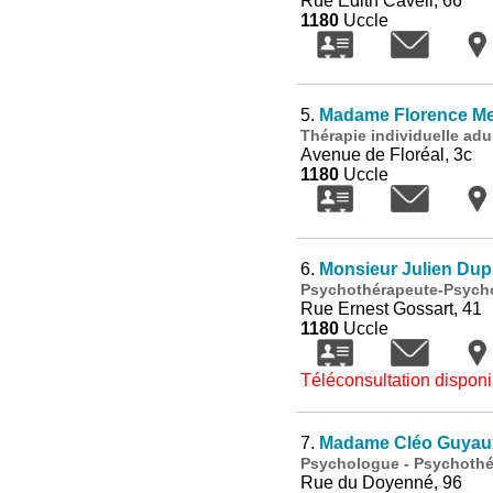
Rue Edith Cavell, 66
1180
Uccle
5.
Madame Florence M
Thérapie individuelle adu
Avenue de Floréal, 3c
1180
Uccle
6.
Monsieur Julien Dup
Psychothérapeute-Psychol
Rue Ernest Gossart, 41
1180
Uccle
Téléconsultation disponi
7.
Madame Cléo Guyau
Psychologue - Psychothér
Rue du Doyenné, 96