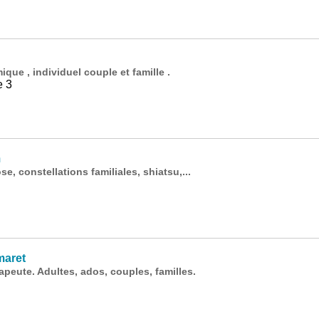
ue , individuel couple et famille .
e 3
m
, constellations familiales, shiatsu,...
maret
eute. Adultes, ados, couples, familles.