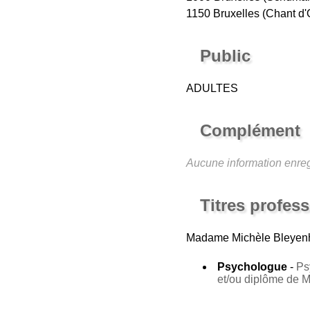
1150 Bruxelles (Chant d'
Public
ADULTES
Complément
Aucune information enreg
Titres profes
Madame Michèle Bleyenh
Psychologue
-
Ps
et/ou diplôme de 