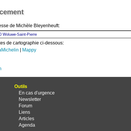
Ouvrir la grande carte
acement
esse de Michèle Bleyenheuft:
ites de cartographie ci-dessous:
aMichelin
|
Mappy
n
Outils
En cas d'urgence
Newsletter
Forum
Liens
Articles
Agenda