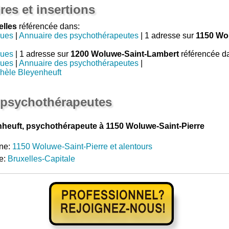
res et insertions
elles
référencée dans:
gues
|
Annuaire des psychothérapeutes
| 1 adresse sur
1150 Wol
gues
| 1 adresse sur
1200 Woluwe-Saint-Lambert
référencée d
gues
|
Annuaire des psychothérapeutes
|
hèle Bleyenheuft
 psychothérapeutes
heuft, psychothérapeute à 1150 Woluwe-Saint-Pierre
ne:
1150 Woluwe-Saint-Pierre et alentours
e:
Bruxelles-Capitale