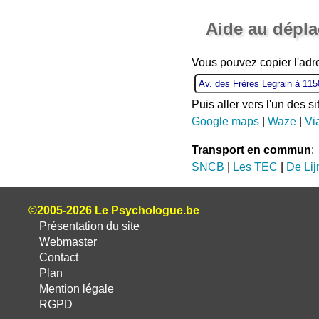
Aide au dépl
Vous pouvez copier l'adr
Puis aller vers l'un des s
Google maps
|
Waze
|
Vi
Transport en commun
:
SNCB
|
Les TEC
|
De Lij
©2005-2026 Le Psychologue.be
Présentation du site
Webmaster
Contact
Plan
Mention légale
RGPD