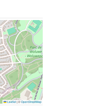
Leaflet
|
©
OpenStreetMap