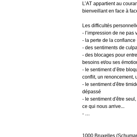
L’AT appartient au couran
bienveillant en face à fa
Les difficultés personnell
- l’impression de ne pas 
- la perte de la confiance
- des sentiments de culpab
- des blocages pour entrer
besoins et/ou ses émotio
- le sentiment d’être bloq
conflit, un renoncement,
- le sentiment d'être timi
dépassé
- le sentiment d'être seu
ce qui nous arrive...
- …
1000 Bruxelles (Schuman