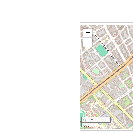
+
−
300 m
500 ft