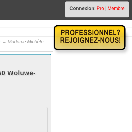
Connexion
:
Pro
|
Membre
e
→
Madame Michèle
50 Woluwe-