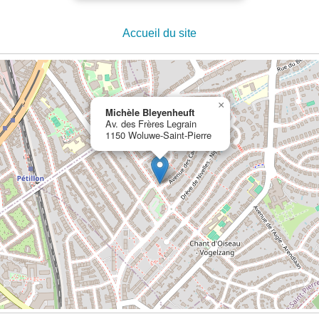
Accueil du site
×
Michèle Bleyenheuft
Av. des Frères Legrain
1150 Woluwe-Saint-Pierre