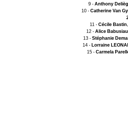
9 -
Anthony Deliè
10 -
Catherine Van G
11 -
Cécile Bastin
12 -
Alice Babusia
13 -
Stéphanie Dema
14 -
Lorraine LEON
15 -
Carmela Parell