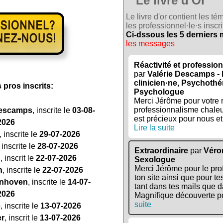
Le livre d'Or
Le livre d'or contient les 
les professionnel·le·s inscrit
Ci-dssous les 5 derniers
les messages
Réactivité et professi
par
Valérie Descamps -
clinicien·ne, Psychothé
 pros inscrits:
Psychologue
Merci Jérôme pour votre ré
professionnalisme chaleu
Descamps
, inscrite le
03-08-
est précieux pour nous et 
2026
Lire la suite
, inscrite le
29-07-2026
, inscrite le
28-07-2026
Extraordinaire
par
Véro
n
, inscrit le
22-07-2026
Sexologue
Merci Jérôme pour le pr
n
, inscrite le
22-07-2026
ton site ainsi que pour t
eenhoven
, inscrite le
14-07-
tant dans tes mails que d
2026
Magnifique découverte po
suite
e
, inscrite le
13-07-2026
er
, inscrit le
13-07-2026