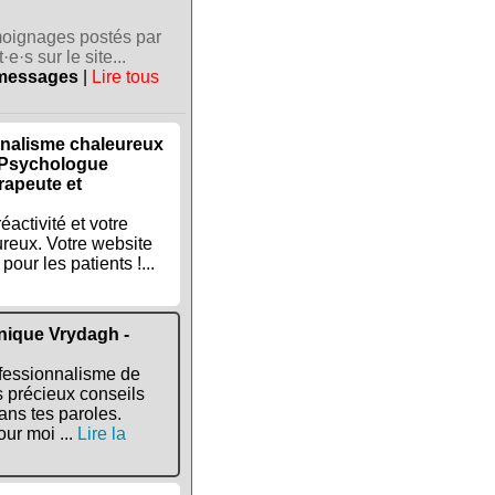
témoignages postés par
·e·s sur le site...
 messages
|
Lire tous
onnalisme chaleureux
 Psychologue
rapeute et
activité et votre
reux. Votre website
pour les patients !...
nique Vrydagh -
ofessionnalisme de
es précieux conseils
ans tes paroles.
ur moi ...
Lire la