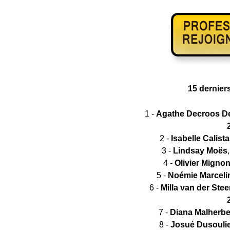
15 derniers
1 -
Agathe Decroos 
2 -
Isabelle Calista
3 -
Lindsay Moës
4 -
Olivier Migno
5 -
Noémie Marceli
6 -
Milla van der St
7 -
Diana Malherb
8 -
Josué Dusouli