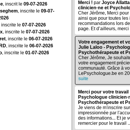
Merci !
par
Joyce Allatt
ge
, inscrit le
09-07-2026
clinicien·ne et Psycho
yseghem
, inscrite le
09-07-
Cher Jérôme, Merci pour l
2026
ainsi que pour toutes les 
recommandations lors de 
, inscrite le
07-07-2026
page. Et d’ailleurs, merci 
ux
, inscrite le
07-07-2026
ret
, inscrite le
06-07-2026
Votre engagement et vo
ARD
, inscrite le
06-07-2026
Julie Laloo - Psycholog
Psychothérapeute et 
o
, inscrite le
01-07-2026
Cher Jérôme, Je souhait
votre engagement précie
communauté. Grâce à votr
LePsychologue.be en 200
suite
Merci pour votre travail
Psychologue clinicien·
Psychothérapeute et P
Je viens de m'inscrire sur 
impressionnée par l'accuei
des informations... Et je 
remercier pour le travail .