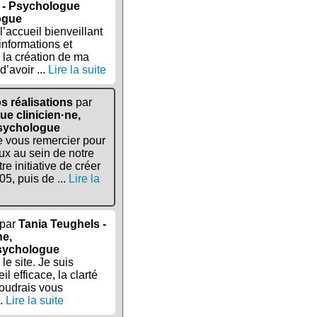
a - Psychologue
logue
’accueil bienveillant
informations et
la création de ma
d’avoir ...
Lire la suite
s réalisations
par
ue clinicien·ne,
Psychologue
e vous remercier pour
ux au sein de notre
e initiative de créer
5, puis de ...
Lire la
par
Tania Teughels -
ne,
sychologue
le site. Je suis
l efficace, la clarté
voudrais vous
..
Lire la suite