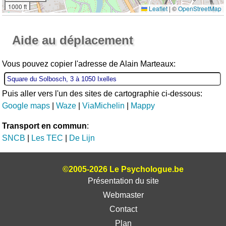
1000 ft
Leaflet
|
©
OpenStreetMap
Ouvrir la grande carte
Aide au déplacement
Vous pouvez copier l'adresse de Alain Marteaux:
Puis aller vers l'un des sites de cartographie ci-dessous:
Google maps
|
Waze
|
ViaMichelin
|
Mappy
Transport en commun
:
SNCB
|
Les TEC
|
De Lijn
©2005-2026 Le Psychologue.be
Présentation du site
Webmaster
Contact
Plan