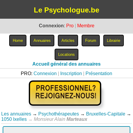
Le Psychologue.be
Connexion
:
Pro
|
Membre
Accueil général des annuaires
PRO:
Connexion
|
Inscription
|
Présentation
Les annuaires
→
Psychothérapeutes
→
Bruxelles-Capitale
→
1050 Ixelles
→
Monsieur Alain
Marteaux