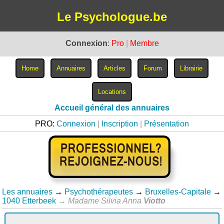
Le Psychologue.be
Connexion
:
Pro
|
Membre
Accueil général des annuaires
PRO:
Connexion
|
Inscription
|
Présentation
Les annuaires
→
Psychothérapeutes
→
Bruxelles-Capitale
→
1040 Etterbeek
→
Madame Silvia Anna
Viotto