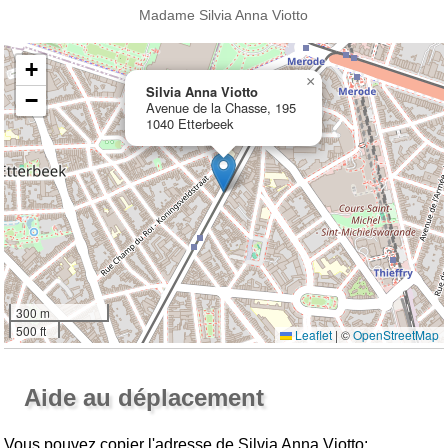
Madame Silvia Anna Viotto
+
×
Silvia Anna Viotto
−
Avenue de la Chasse, 195
1040 Etterbeek
300 m
500 ft
Leaflet
|
©
OpenStreetMap
Ouvrir la grande carte
Aide au déplacement
Vous pouvez copier l'adresse de Silvia Anna Viotto: