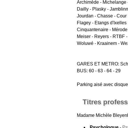
Archimède - Michelange - 
Dailly - Plasky - Jamblin
Jourdan - Chasse - Cour S
Flagey - Etangs d'Ixelles -
Cinquantenaire - Mérode -
Meiser - Reyers - RTBF -
Woluwé - Kraainem - Wez
GARES ET METRO: Schuman
BUS: 60 - 63 - 64 - 29
Parking aisé avec disque
Titres profes
Madame Michèle Bleyenh
Psychologue
-
Ps