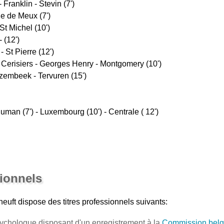
Franklin - Stevin (7')
ne de Meux (7')
t Michel (10')
 (12')
 St Pierre (12')
 Cerisiers - Georges Henry - Montgomery (10')
embeek - Tervuren (15')
 (7') - Luxembourg (10') - Centrale ( 12')
sionnels
euft
dispose des titres professionnels suivants:
ychologue disposant d'un enregistrement à la
Commission belg