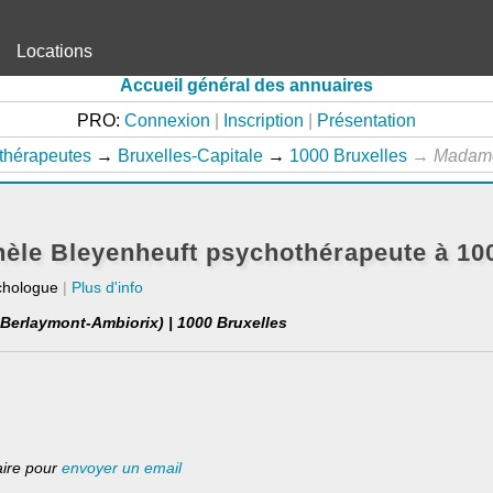
Locations
Accueil général des annuaires
PRO:
Connexion
|
Inscription
|
Présentation
thérapeutes
→
Bruxelles-Capitale
→
1000 Bruxelles
→
Madame
le Bleyenheuft psychothérapeute à 100
chologue
|
Plus d'info
erlaymont-Ambiorix) | 1000 Bruxelles
laire pour
envoyer un email