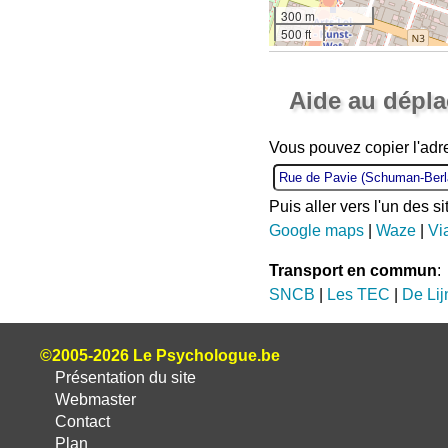
300 m
500 ft
Aide au dépl
Vous pouvez copier l'adr
Puis aller vers l'un des s
Google maps
|
Waze
|
Vi
Transport en commun
:
SNCB
|
Les TEC
|
De Lij
©2005-2026 Le Psychologue.be
Présentation du site
Webmaster
Contact
Plan