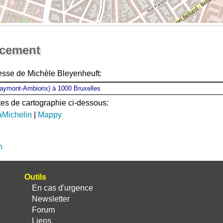
Ouvrir la grande carte
acement
esse de Michèle Bleyenheuft:
ites de cartographie ci-dessous:
aMichelin
|
Mappy
n
Outils
En cas d'urgence
Newsletter
Forum
Liens