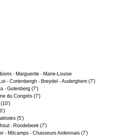
iorix - Marguerite - Marie-Louise
oi - Cortenbergh - Breydel - Auderghem (7')
a - Gutenberg (7')
ne du Congrès (7')
 (10')
0')
triotes (5')
hout - Roodebeek (7')
r - Milcamps - Chasseurs Ardennais (7')