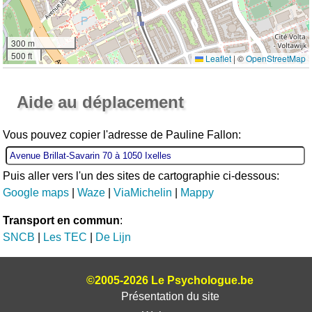
300 m
500 ft
Leaflet
|
©
OpenStreetMap
Ouvrir la grande carte
Aide au déplacement
Vous pouvez copier l'adresse de Pauline Fallon:
Puis aller vers l'un des sites de cartographie ci-dessous:
Google maps
|
Waze
|
ViaMichelin
|
Mappy
Transport en commun
:
SNCB
|
Les TEC
|
De Lijn
©2005-2026 Le Psychologue.be
Présentation du site