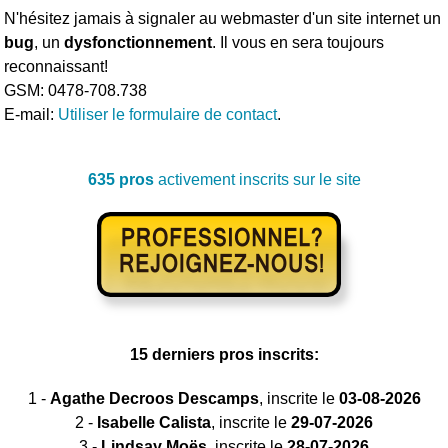
N'hésitez jamais à signaler au webmaster d'un site internet un
bug
, un
dysfonctionnement
. Il vous en sera toujours
reconnaissant!
GSM: 0478-708.738
E-mail:
Utiliser le formulaire de contact
.
635 pros
activement inscrits sur le site
15 derniers pros inscrits:
1 -
Agathe Decroos Descamps
, inscrite le
03-08-2026
2 -
Isabelle Calista
, inscrite le
29-07-2026
3 -
Lindsay Moës
, inscrite le
28-07-2026