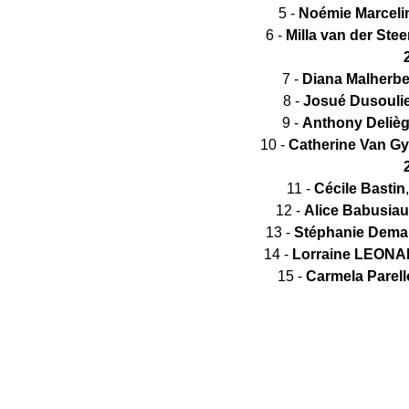
5 -
Noémie Marceli
6 -
Milla van der St
7 -
Diana Malherb
8 -
Josué Dusouli
9 -
Anthony Deliè
10 -
Catherine Van G
11 -
Cécile Bastin
12 -
Alice Babusia
13 -
Stéphanie Dema
14 -
Lorraine LEON
15 -
Carmela Parell