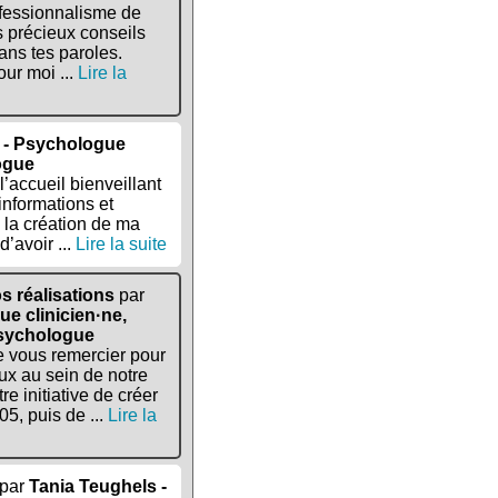
ofessionnalisme de
es précieux conseils
ans tes paroles.
ur moi ...
Lire la
a - Psychologue
logue
’accueil bienveillant
informations et
la création de ma
d’avoir ...
Lire la suite
s réalisations
par
ue clinicien·ne,
Psychologue
e vous remercier pour
ux au sein de notre
e initiative de créer
5, puis de ...
Lire la
par
Tania Teughels -