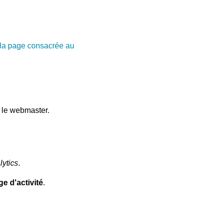
 la page consacrée au
 le webmaster.
ytics
.
e d'activité
.