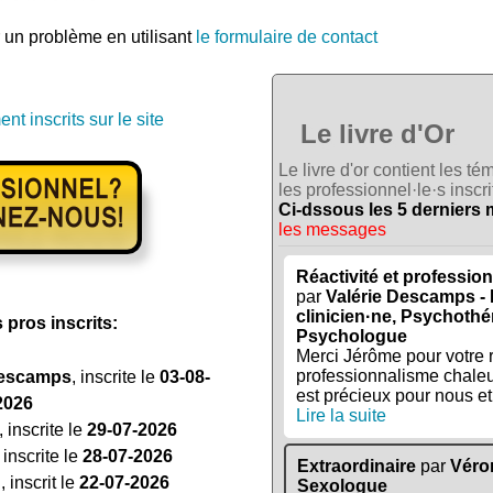
un problème en utilisant
le formulaire de contact
nt inscrits sur le site
Le livre d'Or
Le livre d'or contient les 
les professionnel·le·s inscrit
Ci-dssous les 5 derniers
les messages
Réactivité et professi
par
Valérie Descamps -
clinicien·ne, Psychothé
 pros inscrits:
Psychologue
Merci Jérôme pour votre ré
professionnalisme chaleu
Descamps
, inscrite le
03-08-
est précieux pour nous et 
2026
Lire la suite
, inscrite le
29-07-2026
, inscrite le
28-07-2026
Extraordinaire
par
Véro
n
, inscrit le
22-07-2026
Sexologue