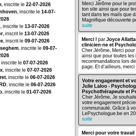
Merci Jérôme pour le pr
n
, inscrite le
22-07-2026
ton site ainsi que pour t
eenhoven
, inscrite le
14-07-
tant dans tes mails que d
2026
Magnifique découverte po
suite
e
, inscrite le
13-07-2026
er
, inscrit le
13-07-2026
Merci !
par
Joyce Allatt
ge
, inscrit le
09-07-2026
clinicien·ne et Psycho
yseghem
, inscrite le
09-07-
Cher Jérôme, Merci pour l
2026
ainsi que pour toutes les 
recommandations lors de 
, inscrite le
07-07-2026
page. Et d’ailleurs, merci 
ux
, inscrite le
07-07-2026
ret
, inscrite le
06-07-2026
Votre engagement et vo
ARD
, inscrite le
06-07-2026
Julie Laloo - Psycholog
Psychothérapeute et 
o
, inscrite le
01-07-2026
Cher Jérôme, Je souhait
votre engagement précie
communauté. Grâce à votr
LePsychologue.be en 200
suite
Merci pour votre travail