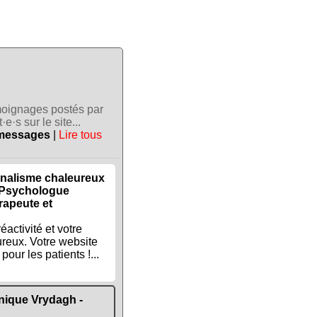
témoignages postés par
·e·s sur le site...
 messages
|
Lire tous
onnalisme chaleureux
 Psychologue
rapeute et
activité et votre
reux. Votre website
pour les patients !...
nique Vrydagh -