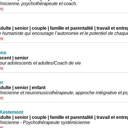
inicienne, psychothérapeute et coach.
es
ulte | senior | couple | famille et parentalité | travail et entr
 humaniste qui encourage l’autonomie et le potentiel de chaque
es
ens
scent | senior
ur adolescents et adultes/Coach de vie
es
er
dulte | senior | enfant
inicienne et neuromusicothérapeute, approche intégrative et p
es
 Kestemont
ulte | senior | couple | famille et parentalité | travail et entr
inicienne - Psychothérapeute systémicienne
es