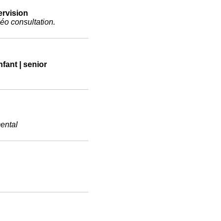
pervision
déo consultation.
nfant | senior
ental