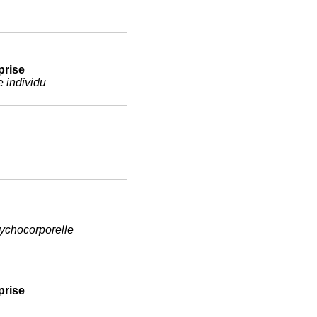
eprise
 individu
sychocorporelle
eprise