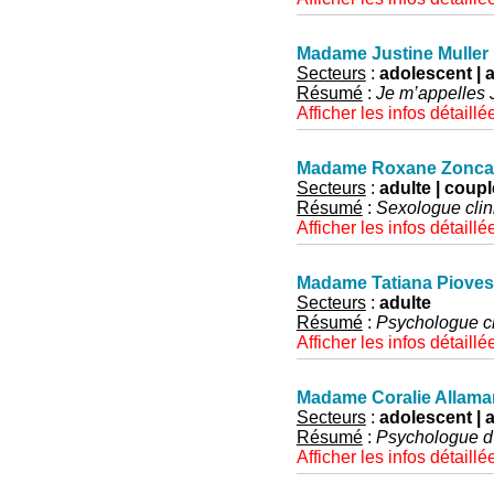
Madame Justine Muller
Secteurs
:
adolescent | a
Résumé
:
Je m’appelles J
Afficher les infos détaillé
Madame Roxane Zonca
Secteurs
:
adulte | coupl
Résumé
:
Sexologue clin
Afficher les infos détaillé
Madame Tatiana Piove
Secteurs
:
adulte
Résumé
:
Psychologue cl
Afficher les infos détaillé
Madame Coralie Allam
Secteurs
:
adolescent | a
Résumé
:
Psychologue d'
Afficher les infos détaillé