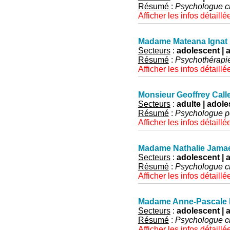
Résumé
:
Psychologue cl
Afficher les infos détaillé
Madame Mateana Ignat
Secteurs
:
adolescent | ad
Résumé
:
Psychothérapie
Afficher les infos détaillé
Monsieur Geoffrey Call
Secteurs
:
adulte | adole
Résumé
:
Psychologue po
Afficher les infos détaillé
Madame Nathalie Jama
Secteurs
:
adolescent | a
Résumé
:
Psychologue cl
Afficher les infos détaillé
Madame Anne-Pascale
Secteurs
:
adolescent | ad
Résumé
:
Psychologue cl
Afficher les infos détaillé