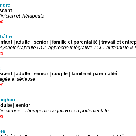
andre
escent
inicien et thérapeute
es
hâtre
fant | adulte | senior | famille et parentalité | travail et entre
sychothérapeute UCL approche intégrative TCC, humaniste & 
es
t
cent | adulte | senior | couple | famille et parentalité
gagée et sérieuse
es
aeghen
dulte | senior
inicienne - Thérapeute cognitivo-comportementale
es
re