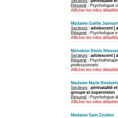
Secteurs
:
périnatalité et
Résumé
:
Psychologue cl
Afficher les infos détaillé
Madame Gaëlle Janmar
Secteurs
:
adolescent | a
Résumé
:
Psychologue e
Afficher les infos détaillé
Monsieur Denis Niesse
Secteurs
:
adolescent | 
Résumé
:
Psychothérapeu
professionnels
Afficher les infos détaillé
Madame Marie Boelaert
Secteurs
:
périnatalité et
groupe et supervision
Résumé
:
Psychologue & 
Afficher les infos détaillé
Madame Sam Zouiten