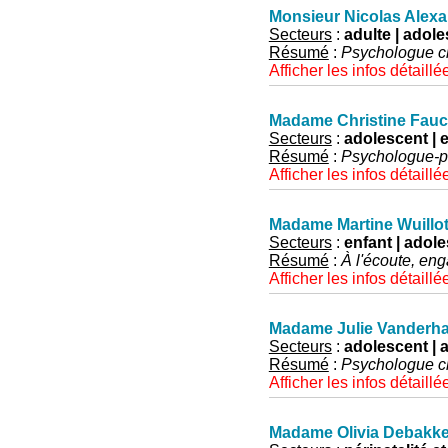
Monsieur Nicolas Alex
Secteurs
:
adulte | adol
Résumé
:
Psychologue cl
Afficher les infos détaillé
Madame Christine Fauc
Secteurs
:
adolescent | en
Résumé
:
Psychologue-p
Afficher les infos détaillé
Madame Martine Wuillo
Secteurs
:
enfant | adoles
Résumé
:
À l'écoute, en
Afficher les infos détaillé
Madame Julie Vanderh
Secteurs
:
adolescent | a
Résumé
:
Psychologue cl
Afficher les infos détaillé
Madame Olivia Debakke