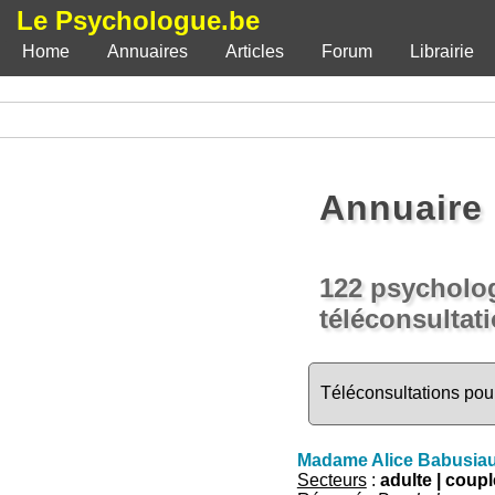
Le Psychologue.be
Home
Annuaires
Articles
Forum
Librairie
Annuaire 
122 psycholo
téléconsultat
Téléconsultations pou
Madame Alice Babusia
Secteurs
:
adulte | couple