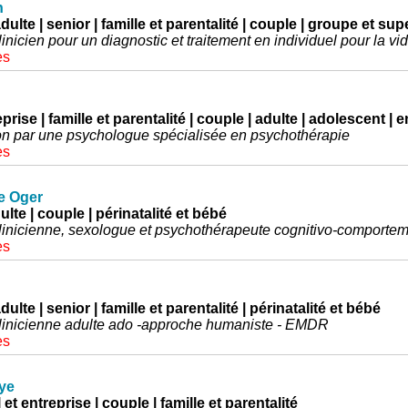
n
dulte | senior | famille et parentalité | couple | groupe et su
nicien pour un diagnostic et traitement en individuel pour la vi
es
eprise | famille et parentalité | couple | adulte | adolescent | e
on par une psychologue spécialisée en psychothérapie
es
e Oger
ulte | couple | périnatalité et bébé
inicienne, sexologue et psychothérapeute cognitivo-comportem
es
ulte | senior | famille et parentalité | périnatalité et bébé
linicienne adulte ado -approche humaniste - EMDR
es
ye
l et entreprise | couple | famille et parentalité