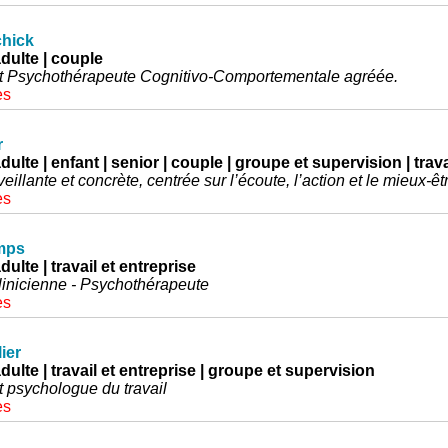
hick
dulte | couple
t Psychothérapeute Cognitivo-Comportementale agréée.
es
r
dulte | enfant | senior | couple | groupe et supervision | trava
illante et concrète, centrée sur l’écoute, l’action et le mieux-êt
es
mps
dulte | travail et entreprise
inicienne - Psychothérapeute
es
ier
dulte | travail et entreprise | groupe et supervision
 psychologue du travail
es