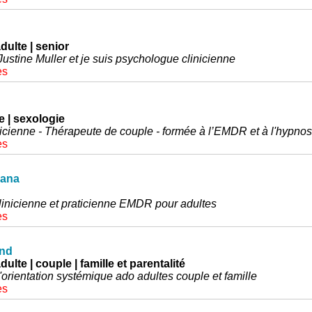
dulte | senior
ustine Muller et je suis psychologue clinicienne
es
e | sexologie
icienne - Thérapeute de couple - formée à l’EMDR et à l'hypnos
es
sana
inicienne et praticienne EMDR pour adultes
es
and
dulte | couple | famille et parentalité
orientation systémique ado adultes couple et famille
es