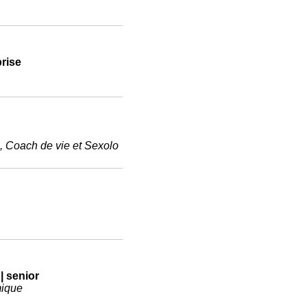
prise
, Coach de vie et Sexolo
 | senior
mique