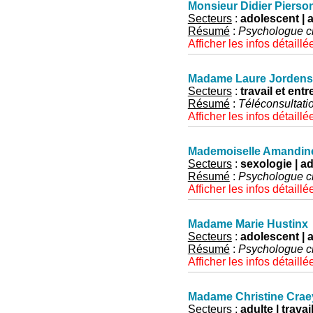
Monsieur Didier Pierso
Secteurs
:
adolescent | a
Résumé
:
Psychologue cli
Afficher les infos détaillé
Madame Laure Jordens
Secteurs
:
travail et entr
Résumé
:
Téléconsultati
Afficher les infos détaillé
Mademoiselle Amandin
Secteurs
:
sexologie | ad
Résumé
:
Psychologue cl
Afficher les infos détaillé
Madame Marie Hustinx
Secteurs
:
adolescent | ad
Résumé
:
Psychologue c
Afficher les infos détaillé
Madame Christine Crae
Secteurs
:
adulte | travai