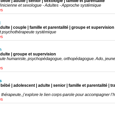
 bébé | adulte | senior | sexologie | famille et parentalité
inicienne et sexologue - Adultes - Approche systémique
es
t
dulte | couple | famille et parentalité | groupe et supervision
t psychothérapeute systémique
es
n
adulte | groupe et supervision
te humaniste, psychopédagogue, orthopédagogue. Ado, jeunes
es
s
 bébé | adolescent | adulte | senior | famille et parentalité | tr
thérapeute, j’explore le lien corps-parole pour accompagner l’
es