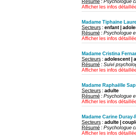
Résumé
:
Psychologue cl
Afficher les infos détaillé
Madame Tiphaine Laur
Secteurs
:
enfant | adoles
Résumé
:
Psychologue e
Afficher les infos détaillé
Madame Cristina Ferna
Secteurs
:
adolescent | a
Résumé
:
Suivi psycholo
Afficher les infos détaillé
Madame Raphaëlle Sap
Secteurs
:
adulte
Résumé
:
Psychologue et
Afficher les infos détaillé
Madame Carine Duray-P
Secteurs
:
adulte | coupl
Résumé
:
Psychologue cl
Afficher les infos détaillé