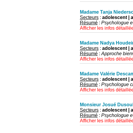
Madame Tanja Niedersc
Secteurs
:
adolescent | a
Résumé
:
Psychologue e
Afficher les infos détaillé
Madame Nadya Houdei
Secteurs
:
adolescent | a
Résumé
:
Approche bienve
Afficher les infos détaillé
Madame Valérie Desca
Secteurs
:
adolescent | a
Résumé
:
Psychologue cl
Afficher les infos détaillé
Monsieur Josué Dusoul
Secteurs
:
adolescent | a
Résumé
:
Psychologue et
Afficher les infos détaillé