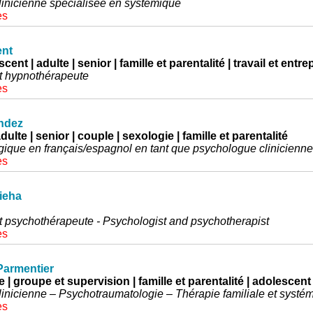
inicienne spécialisée en systémique
es
ent
cent | adulte | senior | famille et parentalité | travail et entre
t hypnothérapeute
es
ndez
dulte | senior | couple | sexologie | famille et parentalité
gique en français/espagnol en tant que psychologue clinicienne
es
ieha
 psychothérapeute - Psychologist and psychotherapist
es
armentier
e | groupe et supervision | famille et parentalité | adolescent
inicienne – Psychotraumatologie – Thérapie familiale et systé
es