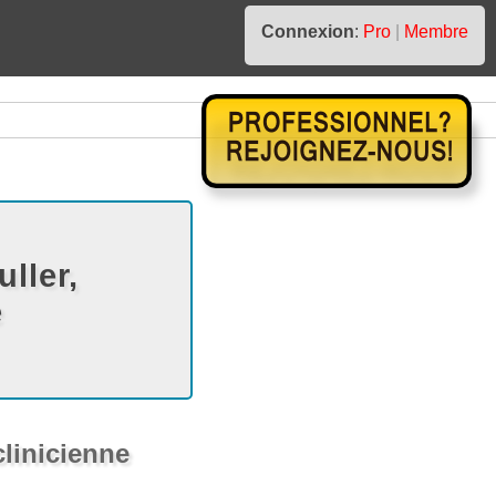
Connexion
:
Pro
|
Membre
ller,
e
clinicienne