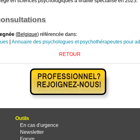
Liège en sciences psychologiques à finalité spécialisé en 2025.
onsultations
tegnée
(
Belgique
) référencée dans:
gues
|
Annuaire des psychologues et psychothérapeutes pour a
RETOUR
Outils
En cas d'urgence
Newsletter
Forum