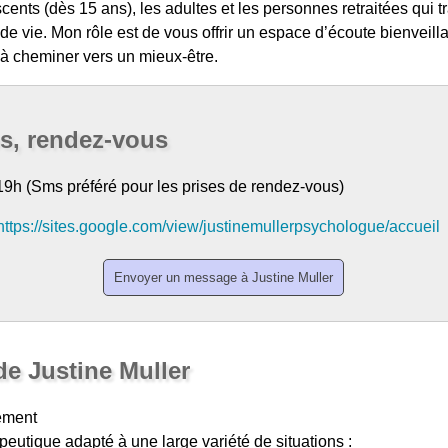
nts (dès 15 ans), les adultes et les personnes retraitées qui t
és de vie. Mon rôle est de vous offrir un espace d’écoute bienvei
 à cheminer vers un mieux-être.
os, rendez-vous
19h (Sms préféré pour les prises de rendez-vous)
https://sites.google.com/view/justinemullerpsychologue/accueil
de Justine Muller
ement
peutique adapté à une large variété de situations :