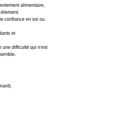
portement alimentaire,
rcèlement.
de confiance en soi ou
dants et
une difficulté qui n'est
nsemble.
nant).