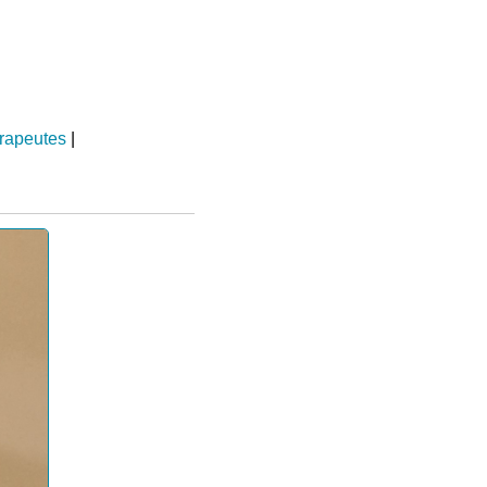
rapeutes
|