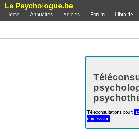
Le Psychologue.be
Home
Annuaires
Articles
Forum
Librairie
Téléconsu
psycholog
psychoth
Téléconsultations pour:
a
supervision