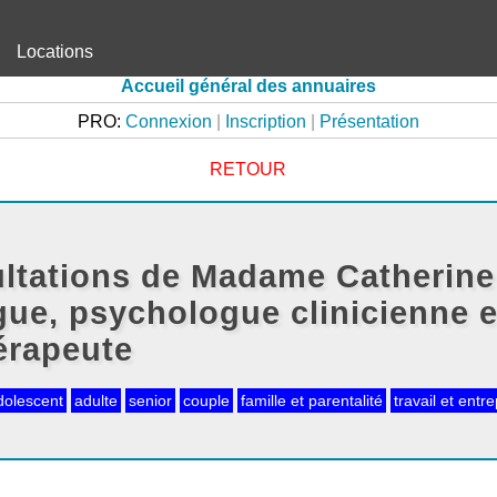
Locations
Accueil général des annuaires
PRO:
Connexion
|
Inscription
|
Présentation
RETOUR
ltations de Madame Catherine
ue, psychologue clinicienne e
érapeute
dolescent
adulte
senior
couple
famille et parentalité
travail et entre