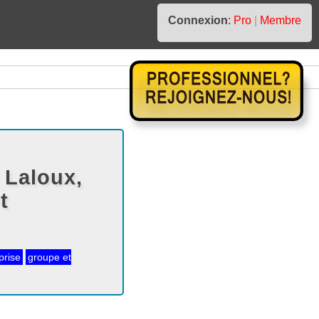
Connexion
:
Pro
|
Membre
 Laloux,
t
prise
groupe et