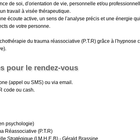
ce de soi, d'orientation de vie, personnelle et/ou professionnell
n travail à visée thérapeutique.
ne écoute active, un sens de l'analyse précis et une énergie qui
ects de votre personne.
ychothérapie du trauma réassociative (P.T.R) grâce à l'hypnose 
e).
es pour le rendez-vous
one (appel ou SMS) ou via email.
QR code ou cash.
en psychologie)
a Réassociative (P.T.R)
e Stratégique (I.M.H.E.B) - Gérald Brassine