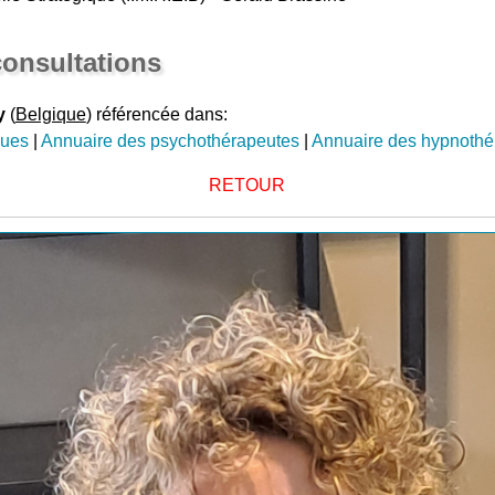
onsultations
y
(
Belgique
) référencée dans:
gues
|
Annuaire des psychothérapeutes
|
Annuaire des hypnothé
RETOUR