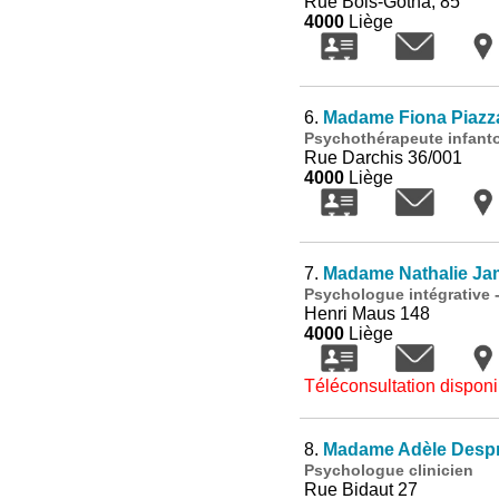
Rue Bois-Gotha, 85
4000
Liège
6.
Madame Fiona Piazz
Psychothérapeute infanto
Rue Darchis 36/001
4000
Liège
7.
Madame Nathalie Ja
Psychologue intégrative 
Henri Maus 148
4000
Liège
Téléconsultation disponi
8.
Madame Adèle Desp
Psychologue clinicien
Rue Bidaut 27