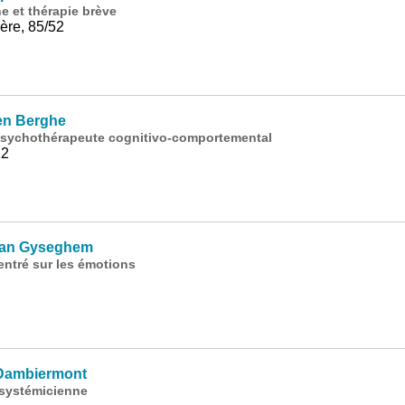
e et thérapie brève
ère, 85/52
en Berghe
psychothérapeute cognitivo-comportemental
12
Van Gyseghem
ntré sur les émotions
Dambiermont
 systémicienne