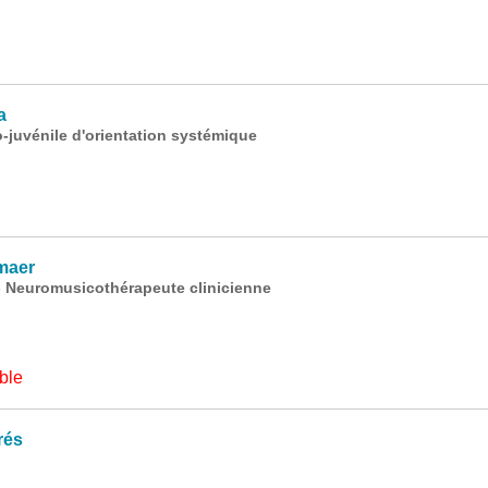
a
-juvénile d'orientation systémique
maer
- Neuromusicothérapeute clinicienne
ble
rés