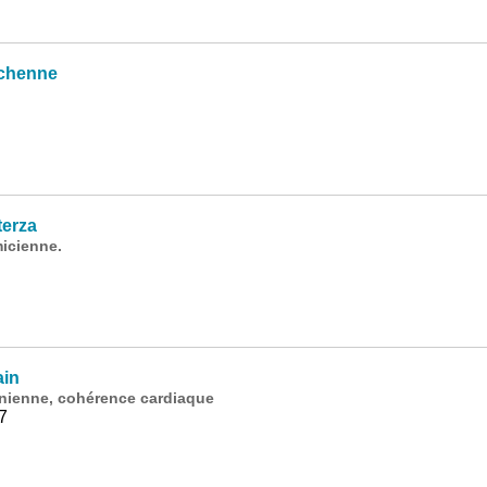
uchenne
erza
icienne.
ain
ienne, cohérence cardiaque
7