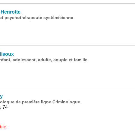
Henrotte
 et psychothérapeute systémicienne
lisoux
ant, adolescent, adulte, couple et famille.
y
ologue de première ligne Criminologue
, 74
ble