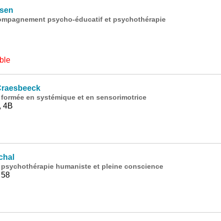
ssen
ompagnement psycho-éducatif et psychothérapie
ble
Craesbeeck
 formée en systémique et en sensorimotrice
, 4B
chal
 psychothérapie humaniste et pleine conscience
 58