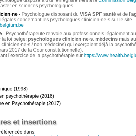
ychologue disposant d'un enregistrement à la
Commission belg
Master en sciences psychologiques
icien·ne
-
Psychologue disposant du
VISA SPF santé
et de l'
a
légales concernant les psychologues clinicien·ne·s sur le site
.belgium.be
e
-
Psychothérapeute renvoie aux professionnels légalement auto
la loi belge:
psychologues clinicien·ne·s
,
médecins
mais au
clinicien·ne·s / non médecins) qui exerçaient déjà la psychoth
ars 2017 de la Cour constitutionnelle).
nant l'exercice de la psychothérapie sur
https://www.health.belg
inique (1998)
 en psychothérapie (2016)
aire en Psychothérapie (2017)
res et insertions
référencée dans: