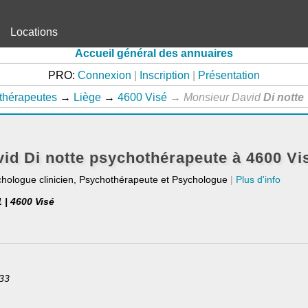
Locations
Accueil général des annuaires
PRO:
Connexion
|
Inscription
|
Présentation
thérapeutes
→
Liège
→
4600 Visé
→
Monsieur David
Di notte
id Di notte psychothérapeute à 4600 Vi
chologue clinicien, Psychothérapeute et Psychologue
|
Plus d'info
 | 4600 Visé
33