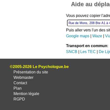
Aide au dépl
Vous pouvez copier l'adr
Puis aller vers l'un des s
Google maps
|
Waze
|
Vi
Transport en commun
:
SNCB
|
Les TEC
|
De Lij
©2005-2026 Le Psychologue.be
Présentation du site
Webmaster
Contact
Plan
Mention légale
RGPD