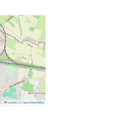
Leaflet
|
©
OpenStreetMap