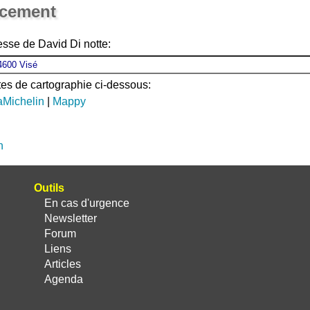
acement
esse de David Di notte:
ites de cartographie ci-dessous:
aMichelin
|
Mappy
n
Outils
En cas d'urgence
Newsletter
Forum
Liens
Articles
Agenda