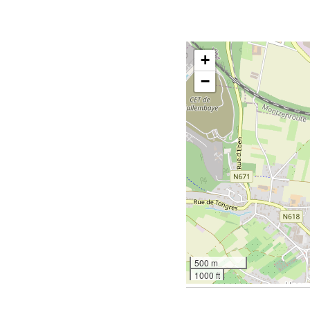
+
−
500 m
1000 ft