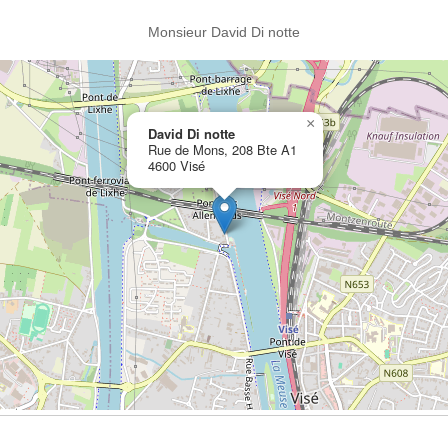
Monsieur David Di notte
×
David Di notte
Rue de Mons, 208 Bte A1
4600 Visé
Ouvrir la grande carte