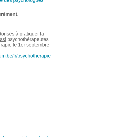
e des psychologues
grément
.
risés à pratiquer la
ssi
psychothérapeutes
érapie le 1er septembre
ium.be/fr/psychotherapie