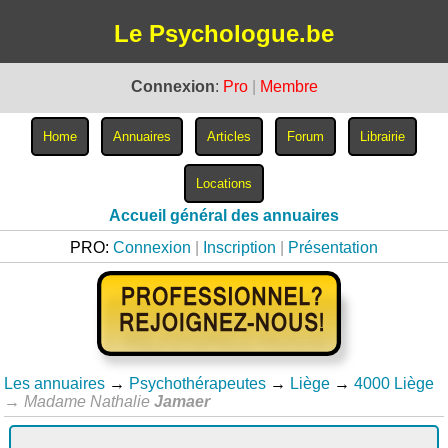
Le Psychologue.be
Connexion
:
Pro
|
Membre
Accueil général des annuaires
PRO:
Connexion
|
Inscription
|
Présentation
Les annuaires
→
Psychothérapeutes
→
Liège
→
4000 Liège
→
Madame Nathalie
Jamaer