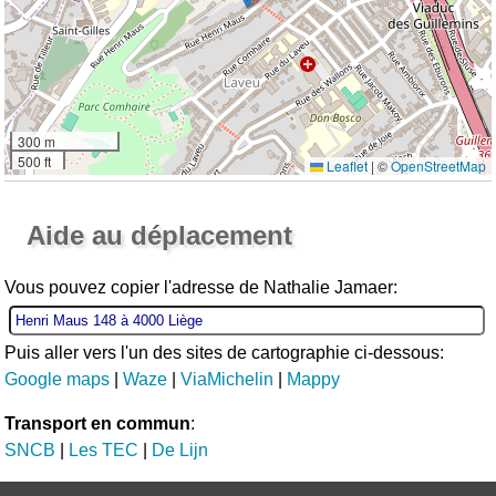
300 m
500 ft
Leaflet
|
©
OpenStreetMap
Ouvrir la grande carte
Aide au déplacement
Vous pouvez copier l'adresse de Nathalie Jamaer:
Puis aller vers l'un des sites de cartographie ci-dessous:
Google maps
|
Waze
|
ViaMichelin
|
Mappy
Transport en commun
:
SNCB
|
Les TEC
|
De Lijn