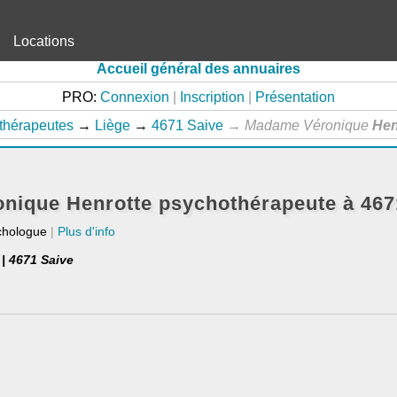
Locations
Accueil général des annuaires
PRO:
Connexion
|
Inscription
|
Présentation
thérapeutes
→
Liège
→
4671 Saive
→
Madame Véronique
Hen
nique Henrotte psychothérapeute à 467
chologue
|
Plus d'info
| 4671 Saive