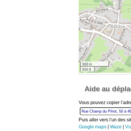
300 m
500 ft
Aide au dépl
Vous pouvez copier l'adr
Puis aller vers l'un des s
Google maps
|
Waze
|
Vi