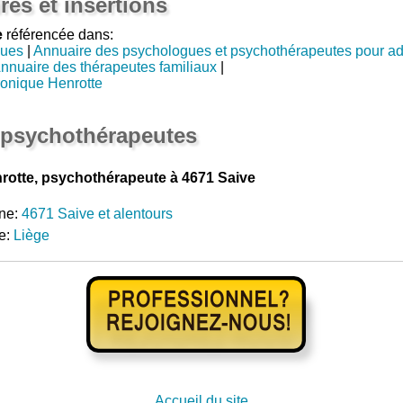
res et insertions
e
référencée dans:
gues
|
Annuaire des psychologues et psychothérapeutes pour a
nnuaire des thérapeutes familiaux
|
onique Henrotte
 psychothérapeutes
otte, psychothérapeute à 4671 Saive
ne:
4671 Saive et alentours
e:
Liège
Accueil du site