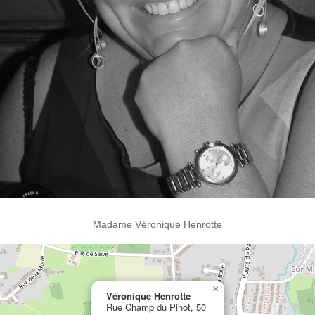
Madame Véronique Henrotte
×
Véronique Henrotte
Rue Champ du Pihot, 50