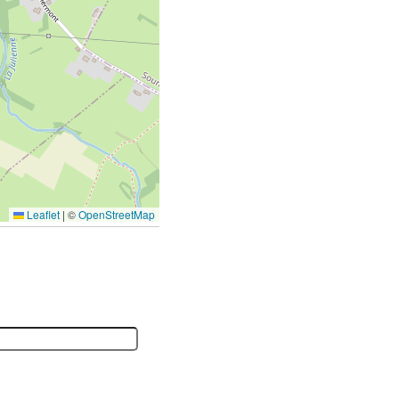
Leaflet
|
©
OpenStreetMap