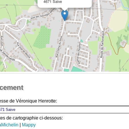
4671 Saive
Ouvrir la grande carte
acement
esse de Véronique Henrotte:
ites de cartographie ci-dessous:
aMichelin
|
Mappy