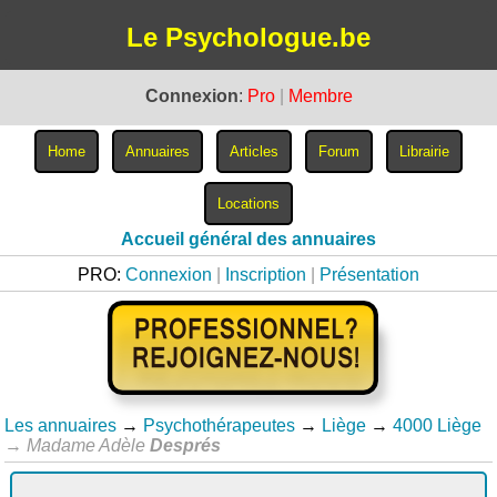
Le Psychologue.be
Connexion
:
Pro
|
Membre
Accueil général des annuaires
PRO:
Connexion
|
Inscription
|
Présentation
Les annuaires
→
Psychothérapeutes
→
Liège
→
4000 Liège
→
Madame Adèle
Després