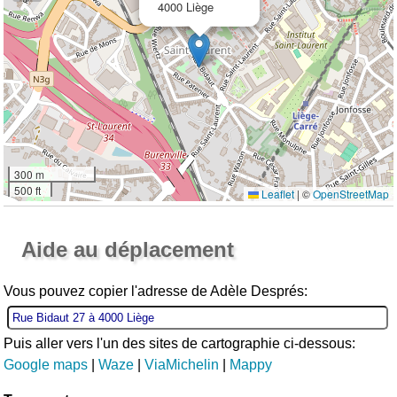
4000 Liège
300 m
500 ft
Leaflet
|
©
OpenStreetMap
Ouvrir la grande carte
Aide au déplacement
Vous pouvez copier l'adresse de Adèle Després:
Puis aller vers l'un des sites de cartographie ci-dessous:
Google maps
|
Waze
|
ViaMichelin
|
Mappy