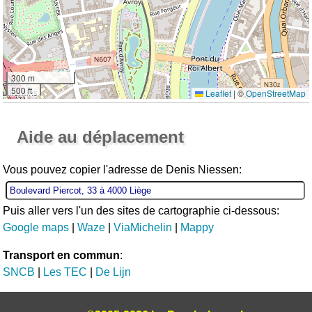
300 m
500 ft
Leaflet
|
©
OpenStreetMap
Ouvrir la grande carte
Aide au déplacement
Vous pouvez copier l'adresse de Denis Niessen:
Puis aller vers l'un des sites de cartographie ci-dessous:
Google maps
|
Waze
|
ViaMichelin
|
Mappy
Transport en commun
:
SNCB
|
Les TEC
|
De Lijn