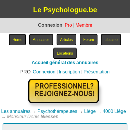
Le Psychologue.be
Connexion
:
Pro
|
Membre
Accueil général des annuaires
PRO:
Connexion
|
Inscription
|
Présentation
Les annuaires
→
Psychothérapeutes
→
Liège
→
4000 Liège
→
Monsieur Denis
Niessen