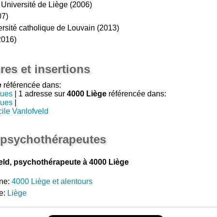
 Université de Liège (2006)
07)
rsité catholique de Louvain (2013)
2016)
res et insertions
e
référencée dans:
gues
| 1 adresse sur
4000 Liège
référencée dans:
gues
|
ile Vanlofveld
 psychothérapeutes
ld, psychothérapeute à 4000 Liège
ne:
4000 Liège et alentours
e:
Liège