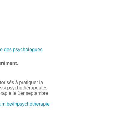
e des psychologues
grément
.
risés à pratiquer la
ssi
psychothérapeutes
érapie le 1er septembre
ium.be/fr/psychotherapie