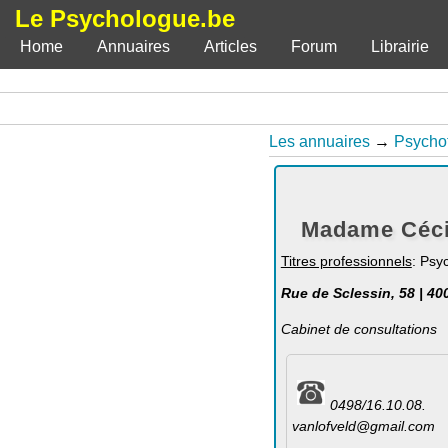
Le Psychologue.be
Home
Annuaires
Articles
Forum
Librairie
Les annuaires
→
Psycho
Madame Cécil
Titres professionnels
: Psy
Rue de Sclessin, 58 | 40
Cabinet de consultations
0498/16.10.08.
vanlofveld@gmail.com