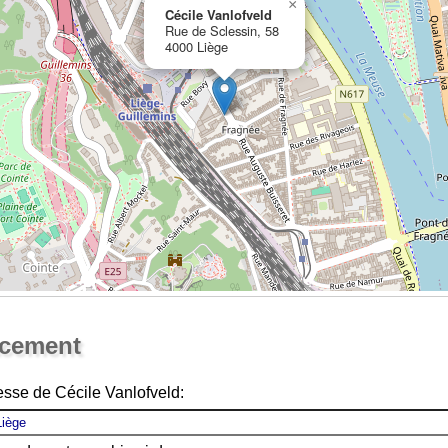
×
Cécile Vanlofveld
Rue de Sclessin, 58
4000 Liège
Ouvrir la grande carte
acement
esse de Cécile Vanlofveld: