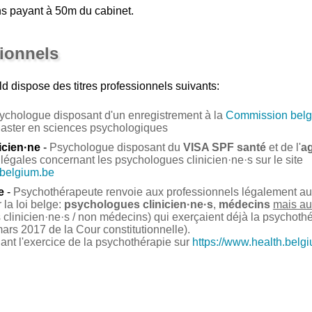
s payant à 50m du cabinet.
sionnels
ld
dispose des titres professionnels suivants:
ychologue disposant d'un enregistrement à la
Commission belg
Master en sciences psychologiques
icien·ne
-
Psychologue disposant du
VISA SPF santé
et de l'
a
légales concernant les psychologues clinicien·ne·s sur le site
.belgium.be
e
-
Psychothérapeute renvoie aux professionnels légalement auto
la loi belge:
psychologues clinicien·ne·s
,
médecins
mais au
clinicien·ne·s / non médecins) qui exerçaient déjà la psychoth
ars 2017 de la Cour constitutionnelle).
nant l'exercice de la psychothérapie sur
https://www.health.belg