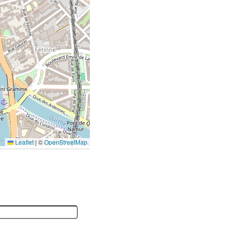
Leaflet
|
©
OpenStreetMap