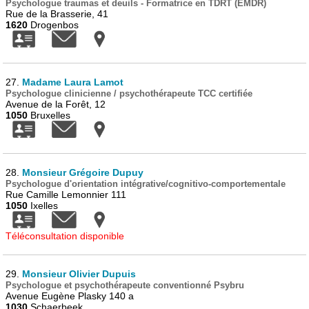
Psychologue traumas et deuils - Formatrice en TDRT (EMDR)
Rue de la Brasserie, 41
1620
Drogenbos
27.
Madame Laura Lamot
Psychologue clinicienne / psychothérapeute TCC certifiée
Avenue de la Forêt, 12
1050
Bruxelles
28.
Monsieur Grégoire Dupuy
Psychologue d'orientation intégrative/cognitivo-comportementale
Rue Camille Lemonnier 111
1050
Ixelles
Téléconsultation disponible
29.
Monsieur Olivier Dupuis
Psychologue et psychothérapeute conventionné Psybru
Avenue Eugène Plasky 140 a
1030
Schaerbeek