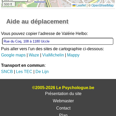
500 ft
Leaflet
|
©
OpenStreetMap
Ouvrir la grande carte
Aide au déplacement
Vous pouvez copier l'adresse de Valérie Helbo:
Puis aller vers l'un des sites de cartographie ci-dessous:
Google maps
|
Waze
|
ViaMichelin
|
Mappy
Transport en commun
:
SNCB
|
Les TEC
|
De Lijn
©2005-2026 Le Psychologue.be
Présentation du site
Webmaster
Contact
Plan