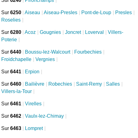
Sur
6240
|
Pironchamps
|
Sur
6250
|
Aiseau
|
Aiseau-Presles
|
Pont-de-Loup
|
Presles
|
Roselies
|
Sur
6280
|
Acoz
|
Gougnies
|
Joncret
|
Loverval
|
Villers-
Poterie
|
Sur
6440
|
Boussu-lez-Walcourt
|
Fourbechies
|
Froidchapelle
|
Vergnies
|
Sur
6441
|
Erpion
|
Sur
6460
|
Bailièvre
|
Robechies
|
Saint-Remy
|
Salles
|
Villers-la-Tour
|
Sur
6461
|
Virelles
|
Sur
6462
|
Vaulx-lez-Chimay
|
Sur
6463
|
Lompret
|