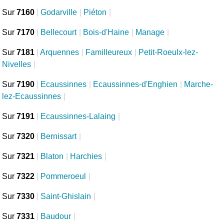
Sur
7160
|
Godarville
|
Piéton
|
Sur
7170
|
Bellecourt
|
Bois-d'Haine
|
Manage
|
Sur
7181
|
Arquennes
|
Familleureux
|
Petit-Roeulx-lez-
Nivelles
|
Sur
7190
|
Ecaussinnes
|
Ecaussinnes-d'Enghien
|
Marche-
lez-Ecaussinnes
|
Sur
7191
|
Ecaussinnes-Lalaing
|
Sur
7320
|
Bernissart
|
Sur
7321
|
Blaton
|
Harchies
|
Sur
7322
|
Pommeroeul
|
Sur
7330
|
Saint-Ghislain
|
Sur
7331
|
Baudour
|