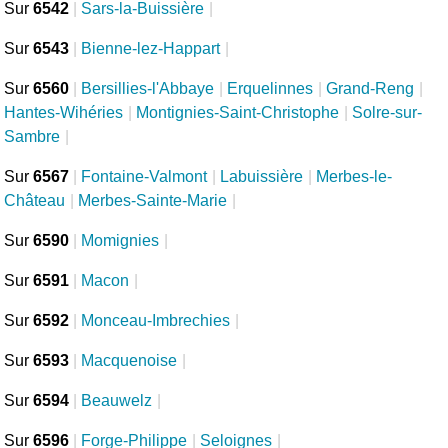
Sur
6542
|
Sars-la-Buissière
|
Sur
6543
|
Bienne-lez-Happart
|
Sur
6560
|
Bersillies-l'Abbaye
|
Erquelinnes
|
Grand-Reng
|
Hantes-Wihéries
|
Montignies-Saint-Christophe
|
Solre-sur-
Sambre
|
Sur
6567
|
Fontaine-Valmont
|
Labuissière
|
Merbes-le-
Château
|
Merbes-Sainte-Marie
|
Sur
6590
|
Momignies
|
Sur
6591
|
Macon
|
Sur
6592
|
Monceau-Imbrechies
|
Sur
6593
|
Macquenoise
|
Sur
6594
|
Beauwelz
|
Sur
6596
|
Forge-Philippe
|
Seloignes
|