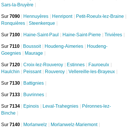
Sars-la-Bruyère
|
Sur
7090
|
Hennuyères
|
Henripont
|
Petit-Roeulx-lez-Braine
|
Ronquières
|
Steenkerque
|
Sur
7100
|
Haine-Saint-Paul
|
Haine-Saint-Pierre
|
Trivières
|
Sur
7110
|
Boussoit
|
Houdeng-Aimeries
|
Houdeng-
Goegnies
|
Maurage
|
Sur
7120
|
Croix-lez-Rouveroy
|
Estinnes
|
Fauroeulx
|
Haulchin
|
Peissant
|
Rouveroy
|
Vellereille-les-Brayeux
|
Sur
7130
|
Battignies
|
Sur
7133
|
Buvrinnes
|
Sur
7134
|
Epinois
|
Leval-Trahegnies
|
Péronnes-lez-
Binche
|
Sur
7140
|
Morlanwelz
|
Morlanwelz-Mariemont
|