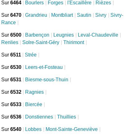
Sur
6464
|
Bourlers
|
Forges
|
l'Escaillère
|
Rièzes
|
Sur
6470
|
Grandrieu
|
Montbliart
|
Sautin
|
Sivry
|
Sivry-
Rance
|
Sur
6500
|
Barbençon
|
Leugnies
|
Leval-Chaudeville
|
Renlies
|
Solre-Saint-Géry
|
Thirimont
|
Sur
6511
|
Strée
|
Sur
6530
|
Leers-et-Fosteau
|
Sur
6531
|
Biesme-sous-Thuin
|
Sur
6532
|
Ragnies
|
Sur
6533
|
Biercée
|
Sur
6536
|
Donstiennes
|
Thuillies
|
Sur
6540
|
Lobbes
|
Mont-Sainte-Geneviève
|