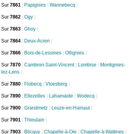
Sur
7861
|
Papignies
|
Wannebecq
|
Sur
7862
|
Ogy
|
Sur
7863
|
Ghoy
|
Sur
7864
|
Deux-Acren
|
Sur
7866
|
Bois-de-Lessines
|
Ollignies
|
Sur
7870
|
Cambron-Saint-Vincent
|
Lombise
|
Montignies-
lez-Lens
|
Sur
7880
|
Flobecq
|
Vloesberg
|
Sur
7890
|
Ellezelles
|
Lahamaide
|
Wodecq
|
Sur
7900
|
Grandmetz
|
Leuze-en-Hainaut
|
Sur
7901
|
Thieulain
|
Sur
7903
|
Blicquy
|
Chapelle-à-Oie
|
Chapelle-à-Wattines
|