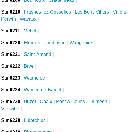
Sur
6200
|
Bouffioulx
|
Châtelineau
|
Sur
6210
|
Frasnes-lez-Gosselies
|
Les Bons Villers
|
Villers-
Perwin
|
Wayaux
|
Sur
6211
|
Mellet
|
Sur
6220
|
Fleurus
|
Lambusart
|
Wangenies
|
Sur
6221
|
Saint-Amand
|
Sur
6222
|
Brye
|
Sur
6223
|
Wagnelée
|
Sur
6224
|
Wanfercée-Baulet
|
Sur
6230
|
Buzet
|
Obaix
|
Pont-à-Celles
|
Thiméon
|
Viesville
|
Sur
6238
|
Liberchies
|