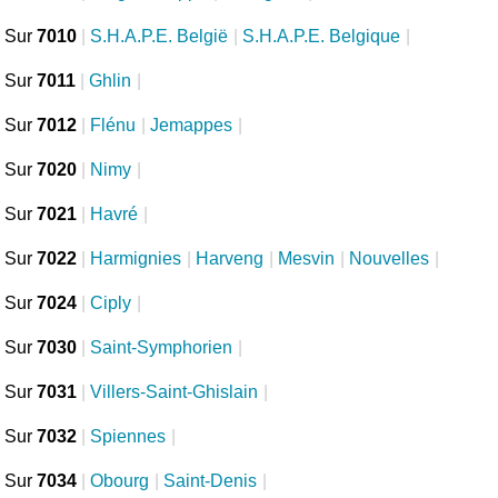
Sur
7010
|
S.H.A.P.E. België
|
S.H.A.P.E. Belgique
|
Sur
7011
|
Ghlin
|
Sur
7012
|
Flénu
|
Jemappes
|
Sur
7020
|
Nimy
|
Sur
7021
|
Havré
|
Sur
7022
|
Harmignies
|
Harveng
|
Mesvin
|
Nouvelles
|
Sur
7024
|
Ciply
|
Sur
7030
|
Saint-Symphorien
|
Sur
7031
|
Villers-Saint-Ghislain
|
Sur
7032
|
Spiennes
|
Sur
7034
|
Obourg
|
Saint-Denis
|