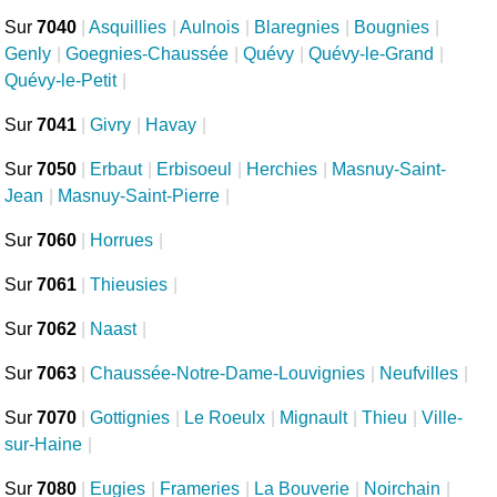
Sur
7040
|
Asquillies
|
Aulnois
|
Blaregnies
|
Bougnies
|
Genly
|
Goegnies-Chaussée
|
Quévy
|
Quévy-le-Grand
|
Quévy-le-Petit
|
Sur
7041
|
Givry
|
Havay
|
Sur
7050
|
Erbaut
|
Erbisoeul
|
Herchies
|
Masnuy-Saint-
Jean
|
Masnuy-Saint-Pierre
|
Sur
7060
|
Horrues
|
Sur
7061
|
Thieusies
|
Sur
7062
|
Naast
|
Sur
7063
|
Chaussée-Notre-Dame-Louvignies
|
Neufvilles
|
Sur
7070
|
Gottignies
|
Le Roeulx
|
Mignault
|
Thieu
|
Ville-
sur-Haine
|
Sur
7080
|
Eugies
|
Frameries
|
La Bouverie
|
Noirchain
|