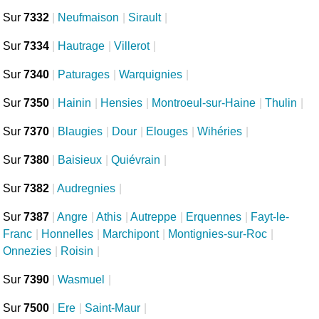
Sur
7332
|
Neufmaison
|
Sirault
|
Sur
7334
|
Hautrage
|
Villerot
|
Sur
7340
|
Paturages
|
Warquignies
|
Sur
7350
|
Hainin
|
Hensies
|
Montroeul-sur-Haine
|
Thulin
|
Sur
7370
|
Blaugies
|
Dour
|
Elouges
|
Wihéries
|
Sur
7380
|
Baisieux
|
Quiévrain
|
Sur
7382
|
Audregnies
|
Sur
7387
|
Angre
|
Athis
|
Autreppe
|
Erquennes
|
Fayt-le-
Franc
|
Honnelles
|
Marchipont
|
Montignies-sur-Roc
|
Onnezies
|
Roisin
|
Sur
7390
|
Wasmuel
|
Sur
7500
|
Ere
|
Saint-Maur
|