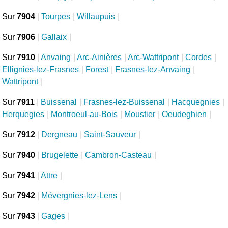
Sur
7904
|
Tourpes
|
Willaupuis
|
Sur
7906
|
Gallaix
|
Sur
7910
|
Anvaing
|
Arc-Ainières
|
Arc-Wattripont
|
Cordes
|
Ellignies-lez-Frasnes
|
Forest
|
Frasnes-lez-Anvaing
|
Wattripont
|
Sur
7911
|
Buissenal
|
Frasnes-lez-Buissenal
|
Hacquegnies
|
Herquegies
|
Montroeul-au-Bois
|
Moustier
|
Oeudeghien
|
Sur
7912
|
Dergneau
|
Saint-Sauveur
|
Sur
7940
|
Brugelette
|
Cambron-Casteau
|
Sur
7941
|
Attre
|
Sur
7942
|
Mévergnies-lez-Lens
|
Sur
7943
|
Gages
|