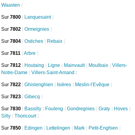
Waasten
|
Sur
7800
|
Lanquesaint
|
Sur
7802
|
Ormeignies
|
Sur
7804
|
Ostiches
|
Rebaix
|
Sur
7811
|
Arbre
|
Sur
7812
|
Houtaing
|
Ligne
|
Mainvault
|
Moulbaix
|
Villers-
Notre-Dame
|
Villers-Saint-Amand
|
Sur
7822
|
Ghislenghien
|
Isières
|
Meslin-l'Evêque
|
Sur
7823
|
Gibecq
|
Sur
7830
|
Bassilly
|
Fouleng
|
Gondregnies
|
Graty
|
Hoves
|
Silly
|
Thoricourt
|
Sur
7850
|
Edingen
|
Lettelingen
|
Mark
|
Petit-Enghien
|