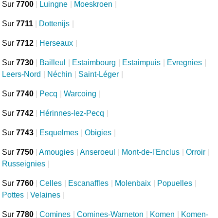
Sur
7700
|
Luingne
|
Moeskroen
|
Sur
7711
|
Dottenijs
|
Sur
7712
|
Herseaux
|
Sur
7730
|
Bailleul
|
Estaimbourg
|
Estaimpuis
|
Evregnies
|
Leers-Nord
|
Néchin
|
Saint-Léger
|
Sur
7740
|
Pecq
|
Warcoing
|
Sur
7742
|
Hérinnes-lez-Pecq
|
Sur
7743
|
Esquelmes
|
Obigies
|
Sur
7750
|
Amougies
|
Anseroeul
|
Mont-de-l'Enclus
|
Orroir
|
Russeignies
|
Sur
7760
|
Celles
|
Escanaffles
|
Molenbaix
|
Popuelles
|
Pottes
|
Velaines
|
Sur
7780
|
Comines
|
Comines-Warneton
|
Komen
|
Komen-