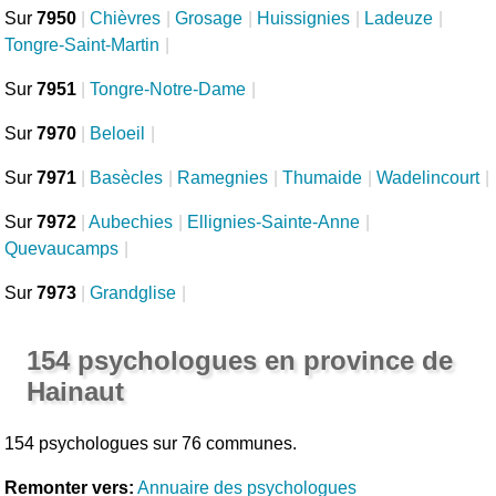
Sur
7950
|
Chièvres
|
Grosage
|
Huissignies
|
Ladeuze
|
Tongre-Saint-Martin
|
Sur
7951
|
Tongre-Notre-Dame
|
Sur
7970
|
Beloeil
|
Sur
7971
|
Basècles
|
Ramegnies
|
Thumaide
|
Wadelincourt
|
Sur
7972
|
Aubechies
|
Ellignies-Sainte-Anne
|
Quevaucamps
|
Sur
7973
|
Grandglise
|
154 psychologues en province de
Hainaut
154 psychologues sur 76 communes.
Remonter vers:
Annuaire des psychologues