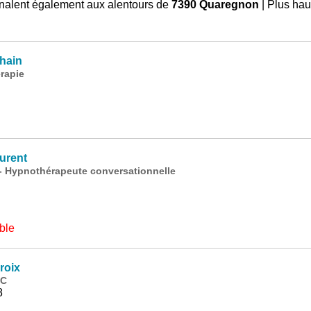
nalent également aux alentours de
7390 Quaregnon
| Plus hau
hain
rapie
urent
- Hypnothérapeute conversationnelle
ble
roix
CC
8