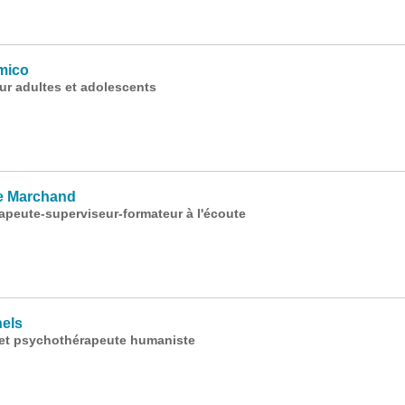
mico
ur adultes et adolescents
B
re Marchand
peute-superviseur-formateur à l'écoute
els
 et psychothérapeute humaniste