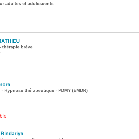
ur adultes et adolescents
MATHIEU
 thérapie brève
5
nore
 - Hypnose thérapeutique - PDMY (EMDR)
ble
Bindariye