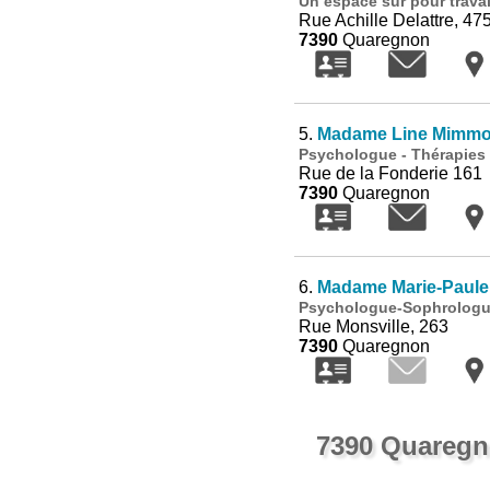
Un espace sûr pour travail
Rue Achille Delattre, 47
7390
Quaregnon
5.
Madame Line Mimm
Psychologue - Thérapies 
Rue de la Fonderie 161
7390
Quaregnon
6.
Madame Marie-Paule 
Psychologue-Sophrologu
Rue Monsville, 263
7390
Quaregnon
7390 Quaregn