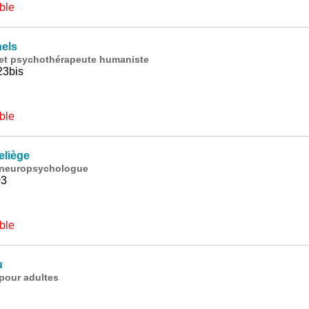
ble
els
 et psychothérapeute humaniste
23bis
ble
eliège
t neuropsychologue
03
ble
u
pour adultes