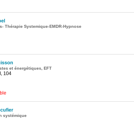
oel
ts- Thérapie Systemique-EMDR-Hypnose
isson
tes et énergétiques, EFT
, 104
ble
cufier
on systémique