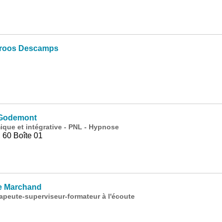
roos Descamps
 Godemont
ue et intégrative - PNL - Hypnose
 60 Boîte 01
re Marchand
peute-superviseur-formateur à l'écoute