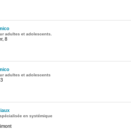
mico
ur adultes et adolescents.
r, 8
mico
ur adultes et adolescents
03
iaux
spécialisée en systémique
aimont