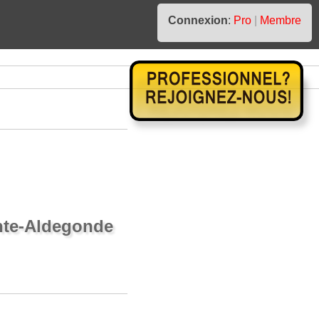
Connexion
:
Pro
|
Membre
inte-Aldegonde