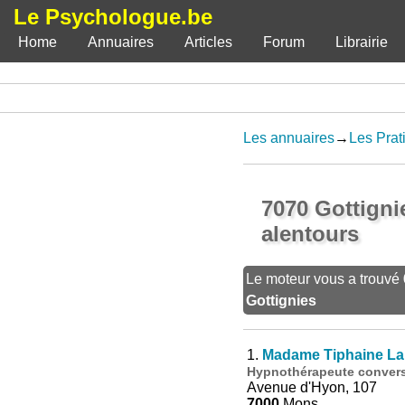
Le Psychologue.be
Home
Annuaires
Articles
Forum
Librairie
Les annuaires
→
Les Prat
7070 Gottigni
alentours
Le moteur vous a trouvé
Gottignies
1.
Madame Tiphaine La
Hypnothérapeute conversa
Avenue d'Hyon, 107
7000
Mons