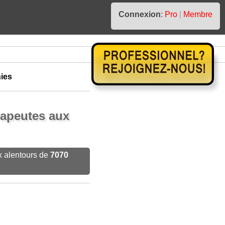
Connexion
:
Pro
|
Membre
nies
rapeutes aux
x alentours de
7070