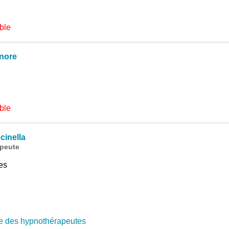
ble
nore
ble
inella
peute
es
e des hypnothérapeutes