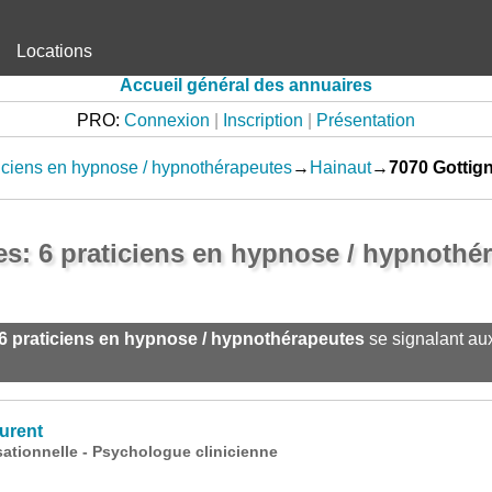
Locations
Accueil général des annuaires
PRO:
Connexion
|
Inscription
|
Présentation
iciens en hypnose / hypnothérapeutes
→
Hainaut
→
7070 Gottig
es: 6 praticiens en hypnose / hypnothé
6 praticiens en hypnose / hypnothérapeutes
se signalant au
urent
tionnelle - Psychologue clinicienne