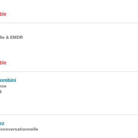
ble
lle & EMDR
ble
ombini
nce
s
ez
conversationnelle