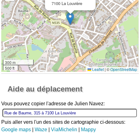
7100 La Louvière
300 m
500 ft
Leaflet
|
©
OpenStreetMap
Ouvrir la grande carte
Aide au déplacement
Vous pouvez copier l'adresse de Julien Navez:
Puis aller vers l'un des sites de cartographie ci-dessous:
Google maps
|
Waze
|
ViaMichelin
|
Mappy