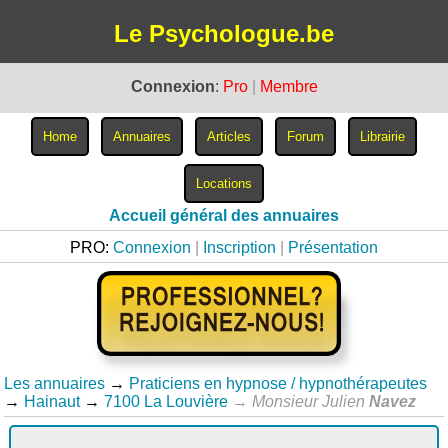
Le Psychologue.be
Connexion
:
Pro
|
Membre
Accueil général des annuaires
PRO:
Connexion
|
Inscription
|
Présentation
Les annuaires
→
Praticiens en hypnose / hypnothérapeutes
→
Hainaut
→
7100 La Louvière
→
Monsieur Julien
Navez