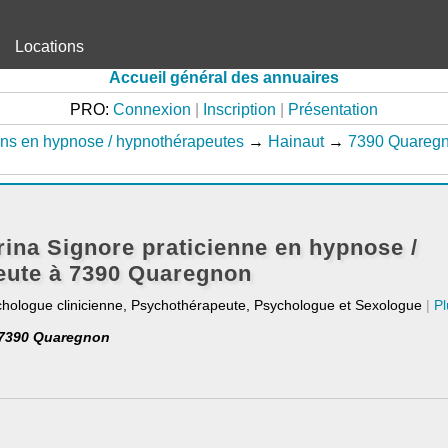
Locations
Accueil général des annuaires
PRO:
Connexion
|
Inscription
|
Présentation
ens en hypnose / hypnothérapeutes
→
Hainaut
→
7390 Quareg
na Signore praticienne en hypnose /
eute à 7390 Quaregnon
chologue clinicienne, Psychothérapeute, Psychologue et Sexologue
|
Pl
| 7390 Quaregnon