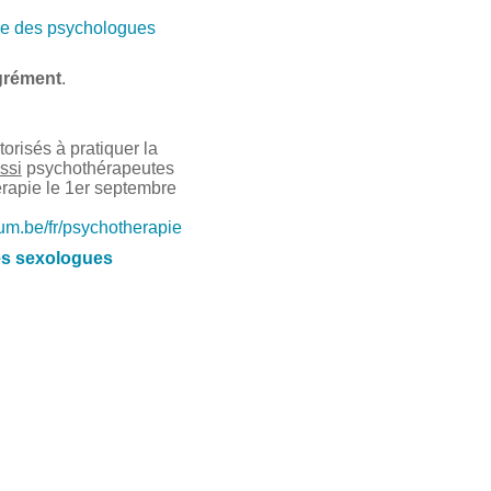
e des psychologues
grément
.
risés à pratiquer la
ssi
psychothérapeutes
érapie le 1er septembre
ium.be/fr/psychotherapie
es sexologues