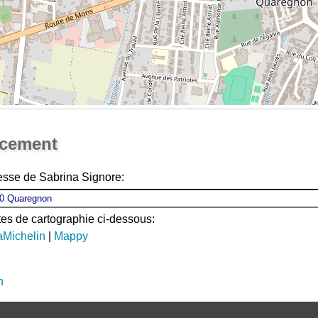
Ouvrir la grande carte
acement
esse de Sabrina Signore:
ites de cartographie ci-dessous:
aMichelin
|
Mappy
n