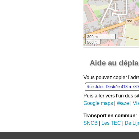
300 m
500 ft
Aide au dépl
Vous pouvez copier l'adr
Puis aller vers l'un des s
Google maps
|
Waze
|
Vi
Transport en commun
:
SNCB
|
Les TEC
|
De Lij