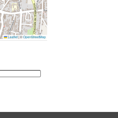
Leaflet
|
©
OpenStreetMap