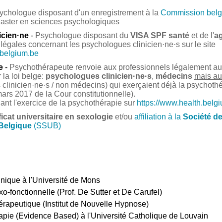
ychologue disposant d'un enregistrement à la
Commission belg
Master en sciences psychologiques
icien·ne
-
Psychologue disposant du
VISA SPF santé
et de l'
a
légales concernant les psychologues clinicien·ne·s sur le site
.belgium.be
e
-
Psychothérapeute renvoie aux professionnels légalement auto
la loi belge:
psychologues clinicien·ne·s
,
médecins
mais au
clinicien·ne·s / non médecins) qui exerçaient déjà la psychoth
ars 2017 de la Cour constitutionnelle).
nant l'exercice de la psychothérapie sur
https://www.health.belg
ficat universitaire en sexologie
et/ou
affiliation à la
Société d
 Belgique
(SSUB)
inique à l'Université de Mons
o-fonctionnelle (Prof. De Sutter et De Carufel)
rapeutique (Institut de Nouvelle Hypnose)
pie (Evidence Based) à l'Université Catholique de Louvain