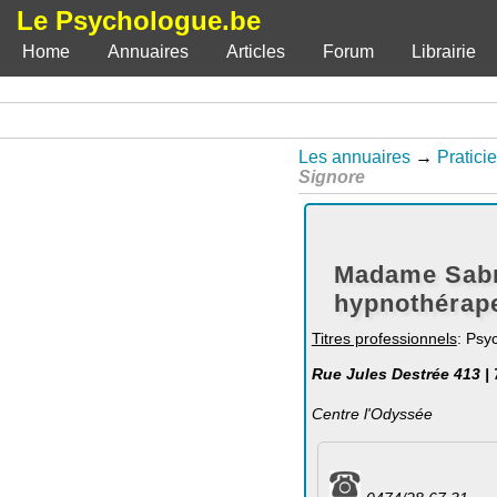
Le Psychologue.be
Home
Annuaires
Articles
Forum
Librairie
Les annuaires
→
Pratici
Signore
Madame Sabri
hypnothérap
Titres professionnels
: Psy
Rue Jules Destrée 413 
Centre l'Odyssée