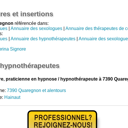
res et insertions
regnon
référencée dans:
gues
|
Annuaire des sexologues
|
Annuaire des thérapeutes de 
s:
gues
|
Annuaire des hypnothérapeutes
|
Annuaire des sexologue
rina Signore
 hypnothérapeutes
e, praticienne en hypnose / hypnothérapeute à 7390 Quar
ne:
7390 Quaregnon et alentours
e:
Hainaut