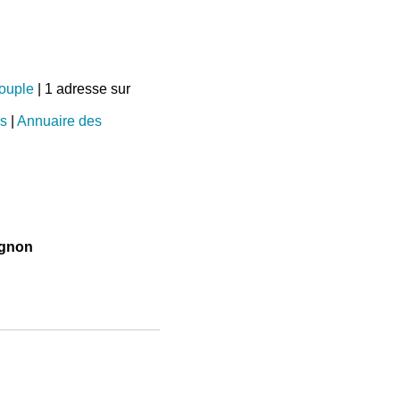
couple
| 1 adresse sur
s
|
Annuaire des
egnon