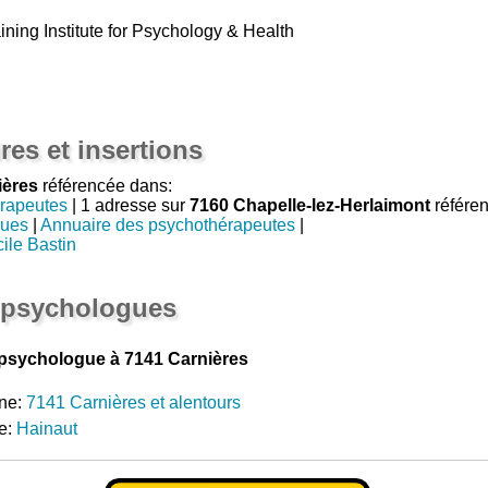
ning Institute for Psychology & Health
res et insertions
ières
référencée dans:
rapeutes
| 1 adresse sur
7160 Chapelle-lez-Herlaimont
référe
gues
|
Annuaire des psychothérapeutes
|
ile Bastin
 psychologues
psychologue à 7141 Carnières
ne:
7141 Carnières et alentours
e:
Hainaut