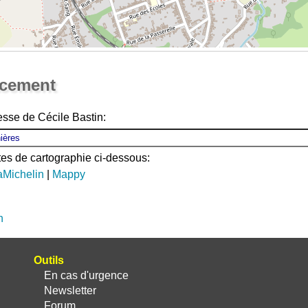
Ouvrir la grande carte
acement
esse de Cécile Bastin:
ites de cartographie ci-dessous:
aMichelin
|
Mappy
n
Outils
En cas d'urgence
Newsletter
Forum