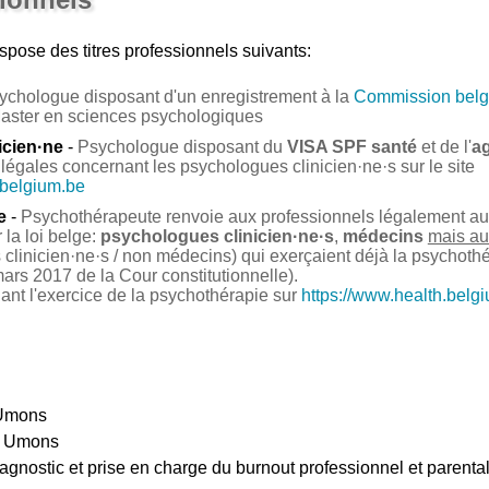
spose des titres professionnels suivants:
ychologue disposant d'un enregistrement à la
Commission belg
Master en sciences psychologiques
icien·ne
-
Psychologue disposant du
VISA SPF santé
et de l'
a
légales concernant les psychologues clinicien·ne·s sur le site
.belgium.be
e
-
Psychothérapeute renvoie aux professionnels légalement auto
la loi belge:
psychologues clinicien·ne·s
,
médecins
mais au
clinicien·ne·s / non médecins) qui exerçaient déjà la psychoth
ars 2017 de la Cour constitutionnelle).
nant l'exercice de la psychothérapie sur
https://www.health.belg
 Umons
e Umons
diagnostic et prise en charge du burnout professionnel et parenta