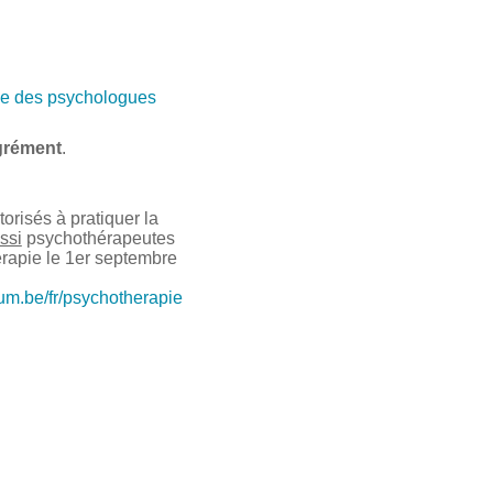
e des psychologues
grément
.
risés à pratiquer la
ssi
psychothérapeutes
érapie le 1er septembre
ium.be/fr/psychotherapie
l