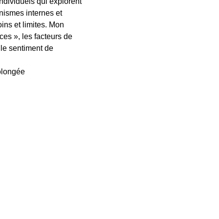
ndividuels qui explorent
ismes internes et
ins et limites. Mon
es », les facteurs de
 le sentiment de
olongée