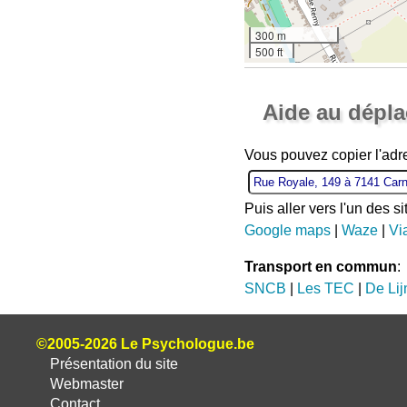
300 m
500 ft
Aide au dépl
Vous pouvez copier l'adr
Puis aller vers l'un des s
Google maps
|
Waze
|
Vi
Transport en commun
:
SNCB
|
Les TEC
|
De Lij
©2005-2026 Le Psychologue.be
Présentation du site
Webmaster
Contact