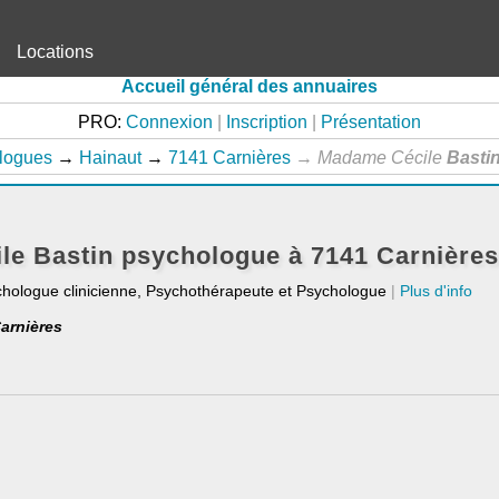
Locations
Accueil général des annuaires
PRO:
Connexion
|
Inscription
|
Présentation
logues
→
Hainaut
→
7141 Carnières
→
Madame Cécile
Basti
e Bastin psychologue à 7141 Carnières
chologue clinicienne, Psychothérapeute et Psychologue
|
Plus d'info
Carnières