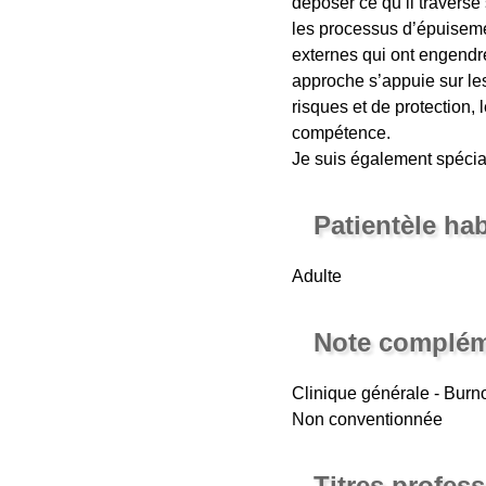
déposer ce qu’il traverse
les processus d’épuiseme
externes qui ont engendré
approche s’appuie sur le
risques et de protection,
compétence.
Je suis également spécia
Patientèle ha
Adulte
Note complém
Clinique générale - Burn
Non conventionnée
Titres profes