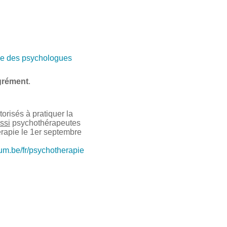
e des psychologues
grément
.
risés à pratiquer la
ssi
psychothérapeutes
érapie le 1er septembre
ium.be/fr/psychotherapie