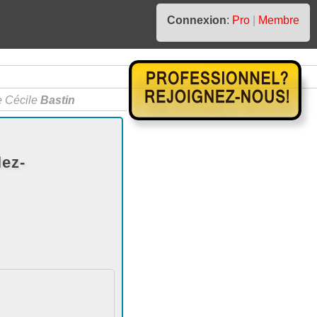
Connexion
:
Pro
|
Membre
 Cécile
Bastin
lez-