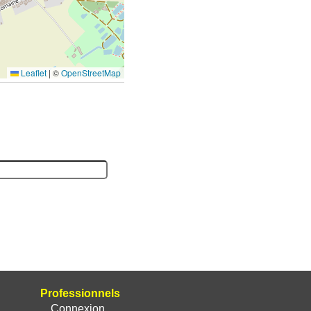
Leaflet
|
©
OpenStreetMap
Professionnels
Connexion