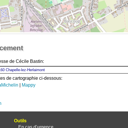
Ouvrir la grande carte
acement
esse de Cécile Bastin:
ites de cartographie ci-dessous:
aMichelin
|
Mappy
n
Outils
En cas d'urgence