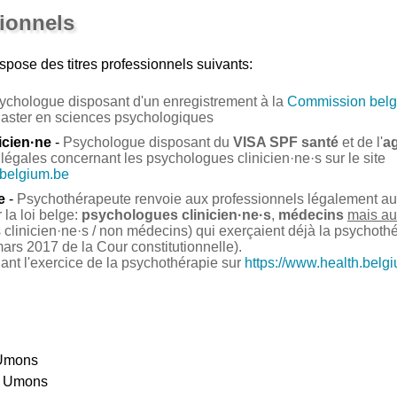
sionnels
spose des titres professionnels suivants:
ychologue disposant d'un enregistrement à la
Commission belg
Master en sciences psychologiques
icien·ne
-
Psychologue disposant du
VISA SPF santé
et de l'
a
légales concernant les psychologues clinicien·ne·s sur le site
.belgium.be
e
-
Psychothérapeute renvoie aux professionnels légalement auto
la loi belge:
psychologues clinicien·ne·s
,
médecins
mais au
clinicien·ne·s / non médecins) qui exerçaient déjà la psychoth
ars 2017 de la Cour constitutionnelle).
nant l'exercice de la psychothérapie sur
https://www.health.belg
 Umons
e Umons