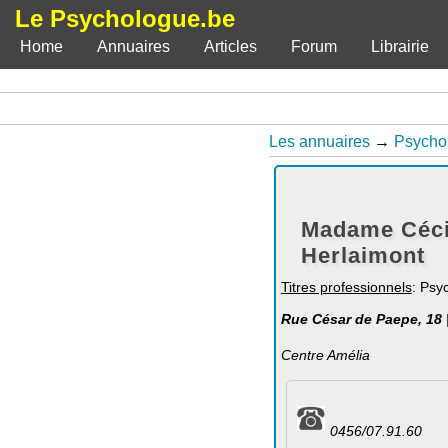
Le Psychologue.be
Home
Annuaires
Articles
Forum
Librairie
Les annuaires
→
Psycho
Madame Cécil
Herlaimont
Titres professionnels
: Psy
Rue César de Paepe, 18 
Centre Amélia
0456/07.91.60