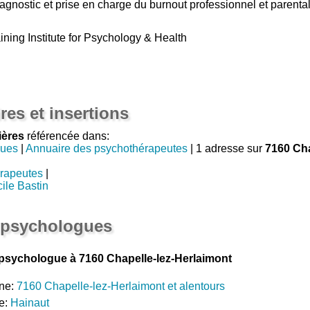
diagnostic et prise en charge du burnout professionnel et parenta
ning Institute for Psychology & Health
res et insertions
ières
référencée dans:
gues
|
Annuaire des psychothérapeutes
| 1 adresse sur
7160 Cha
rapeutes
|
ile Bastin
 psychologues
psychologue à 7160 Chapelle-lez-Herlaimont
ne:
7160 Chapelle-lez-Herlaimont et alentours
e:
Hainaut