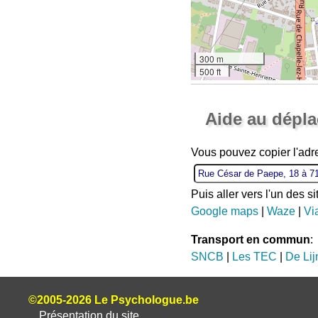
300 m
500 ft
Aide au dépl
Vous pouvez copier l'adr
Puis aller vers l'un des s
Google maps
|
Waze
|
Vi
Transport en commun
:
SNCB
|
Les TEC
|
De Lij
©2005-2026 Le Psychologue.be
Présentation du site