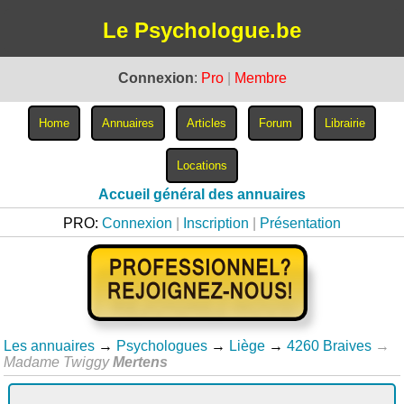
Le Psychologue.be
Connexion
:
Pro
|
Membre
Accueil général des annuaires
PRO:
Connexion
|
Inscription
|
Présentation
Les annuaires
→
Psychologues
→
Liège
→
4260 Braives
→
Madame Twiggy
Mertens