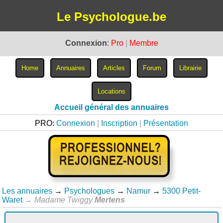
Le Psychologue.be
Connexion
:
Pro
|
Membre
Accueil général des annuaires
PRO:
Connexion
|
Inscription
|
Présentation
Les annuaires
→
Psychologues
→
Namur
→
5300 Petit-
Waret
→
Madame Twiggy
Mertens