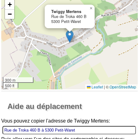
+
×
Twiggy Mertens
−
Rue de Troka 460 B
5300 Petit-Waret
300 m
500 ft
Leaflet
|
©
OpenStreetMap
Ouvrir la grande carte
Aide au déplacement
Vous pouvez copier l'adresse de Twiggy Mertens: