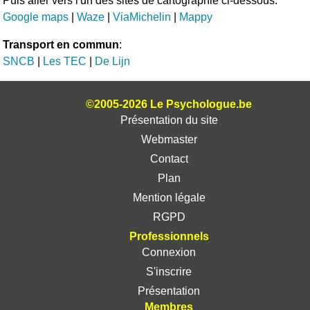
Puis aller vers l'un des sites de cartographie ci-dessous:
Google maps
|
Waze
|
ViaMichelin
|
Mappy
Transport en commun
:
SNCB
|
Les TEC
|
De Lijn
©2005-2026 Le Psychologue.be
Présentation du site
Webmaster
Contact
Plan
Mention légale
RGPD
Professionnels
Connexion
S'inscrire
Présentation
Membres