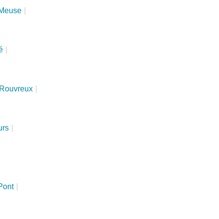
-Meuse
|
é
|
Rouvreux
|
urs
|
Pont
|