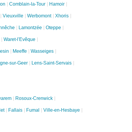
ron
|
Comblain-la-Tour
|
Hamoir
|
|
Vieuxville
|
Werbomont
|
Xhoris
|
nnêche
|
Lamontzée
|
Oteppe
|
|
Waret-l'Evêque
|
esin
|
Meeffe
|
Wasseiges
|
ogne-sur-Geer
|
Lens-Saint-Servais
|
warem
|
Rosoux-Crenwick
|
let
|
Fallais
|
Fumal
|
Ville-en-Hesbaye
|