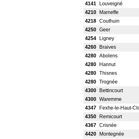
4141
Louveigné
4210
Marneffe
4218
Couthuin
4250
Geer
4254
Ligney
4260
Braives
4280
Abolens
4280
Hannut
4280
Thisnes
4280
Trognée
4300
Bettincourt
4300
Waremme
4347
Fexhe-le-Haut-Cl
4350
Remicourt
4367
Crisnée
4420
Montegnée