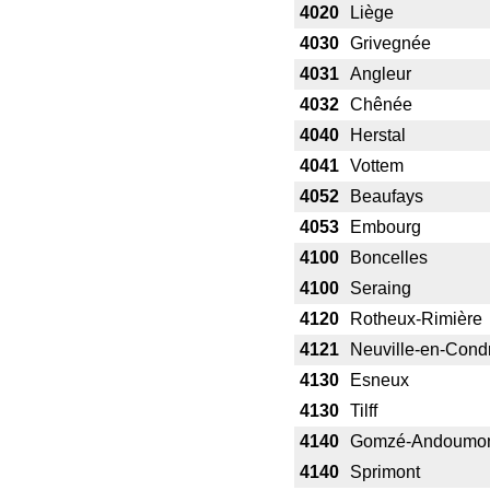
4020
Liège
4030
Grivegnée
4031
Angleur
4032
Chênée
4040
Herstal
4041
Vottem
4052
Beaufays
4053
Embourg
4100
Boncelles
4100
Seraing
4120
Rotheux-Rimière
4121
Neuville-en-Cond
4130
Esneux
4130
Tilff
4140
Gomzé-Andoumo
4140
Sprimont