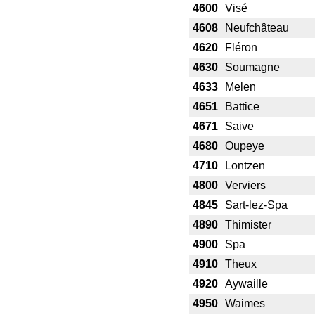
4600
Visé
4608
Neufchâteau
4620
Fléron
4630
Soumagne
4633
Melen
4651
Battice
4671
Saive
4680
Oupeye
4710
Lontzen
4800
Verviers
4845
Sart-lez-Spa
4890
Thimister
4900
Spa
4910
Theux
4920
Aywaille
4950
Waimes