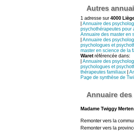
Autres annuai
1 adresse sur
4000 Lièg
|
Annuaire des psycholog
psychothérapeutes pour 
Annuaire des master en sc
|
Annuaire des psycholo
psychologues et psychot
master en science de la fa
Waret
référencée dans:
|
Annuaire des psycholo
psychologues et psychot
thérapeutes familiaux
|
An
Page de synthèse de Tw
Annuaire des
Madame Twiggy Mertens
Remonter vers la commu
Remonter vers la provinc