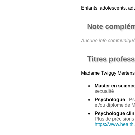
Enfants, adolescents, adu
Note complém
Aucune info communiqu
Titres profes
Madame Twiggy Mertens
Master en sciences
sexualité
Psychologue
-
Ps
et/ou diplôme de 
Psychologue clin
Plus de précisions 
https://www.health