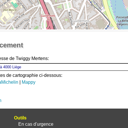
Ouvrir la grande carte
acement
esse de Twiggy Mertens:
ites de cartographie ci-dessous:
aMichelin
|
Mappy
n
Outils
En cas d'urgence