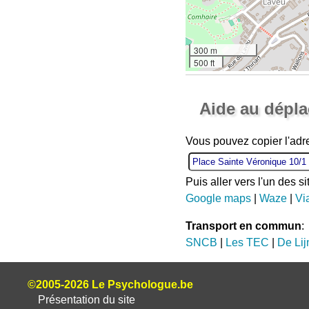
300 m
500 ft
Aide au dépl
Vous pouvez copier l'adr
Puis aller vers l'un des s
Google maps
|
Waze
|
Vi
Transport en commun
:
SNCB
|
Les TEC
|
De Lij
©2005-2026 Le Psychologue.be
Présentation du site