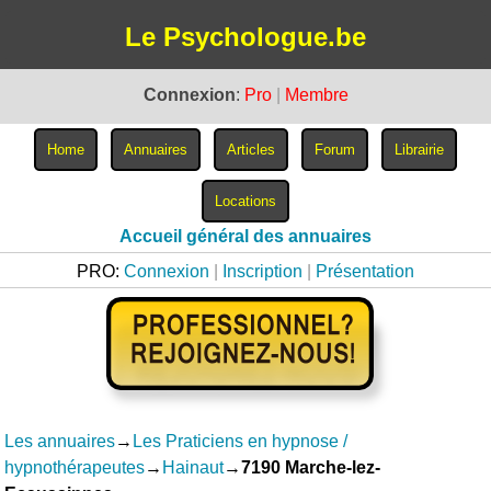
Le Psychologue.be
Connexion
:
Pro
|
Membre
Accueil général des annuaires
PRO:
Connexion
|
Inscription
|
Présentation
Les annuaires
→
Les Praticiens en hypnose /
hypnothérapeutes
→
Hainaut
→
7190 Marche-lez-