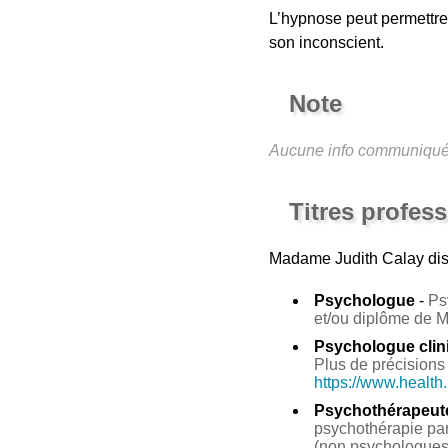
L’hypnose peut permettre 
son inconscient.
Note
Aucune info communiqu
Titres profes
Madame Judith Calay
dis
Psychologue
-
Ps
et/ou diplôme de 
Psychologue clin
Plus de précisions 
https://www.health
Psychothérapeut
psychothérapie par 
(non psychologues 