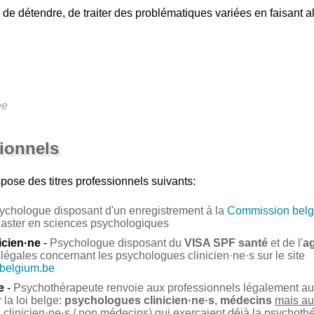
de détendre, de traiter des problématiques variées en faisant al
ée
sionnels
pose des titres professionnels suivants:
ychologue disposant d'un enregistrement à la
Commission belg
Master en sciences psychologiques
icien·ne
-
Psychologue disposant du
VISA SPF santé
et de l'
a
légales concernant les psychologues clinicien·ne·s sur le site
.belgium.be
e
-
Psychothérapeute renvoie aux professionnels légalement auto
la loi belge:
psychologues clinicien·ne·s
,
médecins
mais au
clinicien·ne·s / non médecins) qui exerçaient déjà la psychoth