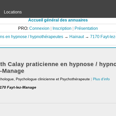
Locations
Accueil général des annuaires
PRO:
Connexion
|
Inscription
|
Présentation
ens en hypnose / hypnothérapeutes
→
Hainaut
→
7170 Fayt-le
h Calay praticienne en hypnose / hypn
z-Manage
chologue, Psychologue clinicienne et Psychothérapeute
|
Plus d'info
7170 Fayt-lez-Manage