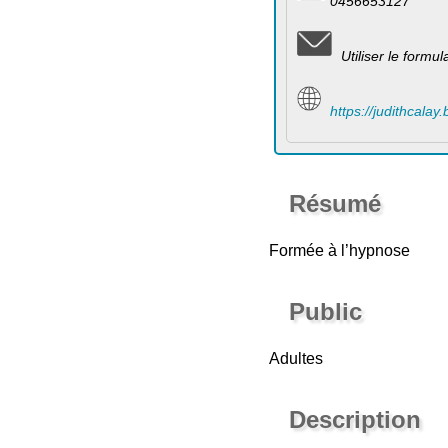
0456653127
Utiliser le formu
https://judithcalay.
Résumé
Formée à l’hypnose
Public
Adultes
Description