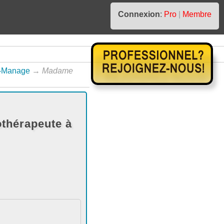
Connexion
:
Pro
|
Membre
z-Manage
→
Madame
othérapeute à