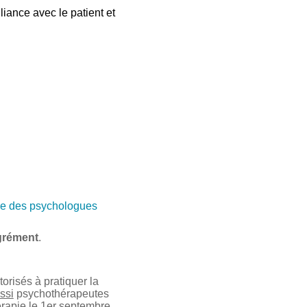
liance avec le patient et
e des psychologues
grément
.
risés à pratiquer la
ssi
psychothérapeutes
érapie le 1er septembre