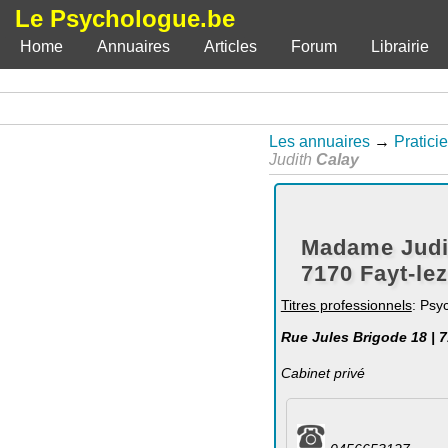
Le Psychologue.be
Home
Annuaires
Articles
Forum
Librairie
Les annuaires
→
Pratici
Judith
Calay
Madame Judit
7170 Fayt-le
Titres professionnels
: Psy
Rue Jules Brigode 18 | 
Cabinet privé