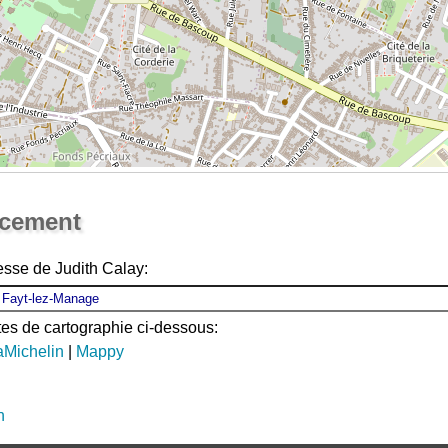
Ouvrir la grande carte
acement
esse de Judith Calay:
ites de cartographie ci-dessous:
aMichelin
|
Mappy
n