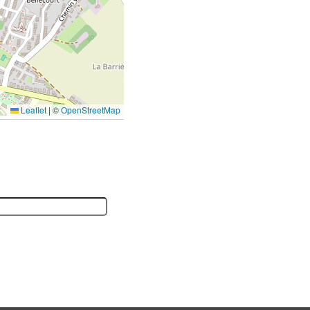
Leaflet
|
©
OpenStreetMap