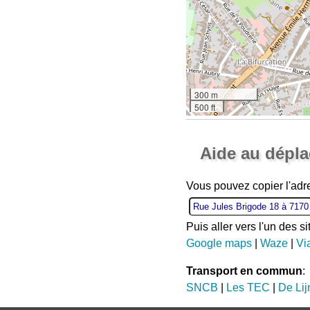
300 m
500 ft
Aide au dépl
Vous pouvez copier l'adr
Puis aller vers l'un des s
Google maps
|
Waze
|
Vi
Transport en commun
:
SNCB
|
Les TEC
|
De Lij