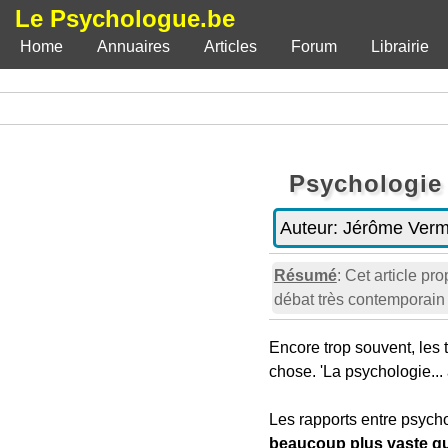
Le Psychologue.be
Home
Annuaires
Articles
Forum
Librairie
Psychologie
Auteur:
Jérôme Verm
Résumé
: Cet article p
débat très contemporain e
Encore trop souvent, les
chose. 'La psychologie... 
Les rapports entre psych
beaucoup plus vaste q