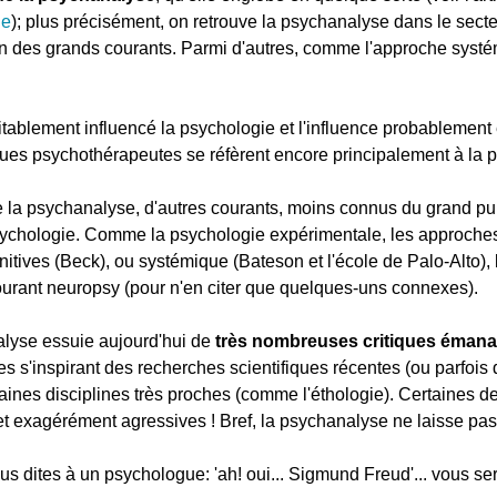
ie
); plus précisément, on retrouve la psychanalyse dans le sect
 un des grands courants. Parmi d'autres, comme l'approche systé
tablement influencé la psychologie et l'influence probablemen
es psychothérapeutes se réfèrent encore principalement à la 
a psychanalyse, d'autres courants, moins connus du grand pub
sychologie. Comme la psychologie expérimentale, les approch
itives (Beck), ou systémique (Bateson et l'école de Palo-Alto), 
ourant neuropsy (pour n'en citer que quelques-uns connexes).
lyse essuie aujourd'hui de
très nombreuses critiques éman
es s'inspirant des recherches scientifiques récentes (ou parfois
ines disciplines très proches (comme l'éthologie). Certaines de 
 et exagérément agressives ! Bref, la psychanalyse ne laisse pas 
s dites à un psychologue: 'ah! oui... Sigmund Freud'... vous sere