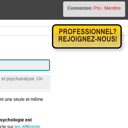
Connexion
:
Pro
|
Membre
ie et psychanalyse. Un
nt une seule et même
sychologie est
icle sur
les différents