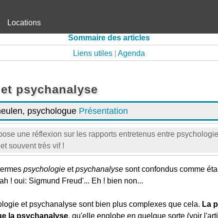
Locations
Sommaire des articles
Liens utiles
|
Agenda
 et psychanalyse
eulen, psychologue
Présentation
ropose une réflexion sur les rapports entretenus entre psycholog
t souvent très vif !
 termes
psychologie
et
psychanalyse
sont confondus comme éta
ah ! oui: Sigmund Freud'... Eh ! bien non...
ologie et psychanalyse sont bien plus complexes que cela.
La p
ue la psychanalyse
, qu'elle englobe en quelque sorte (voir l'art