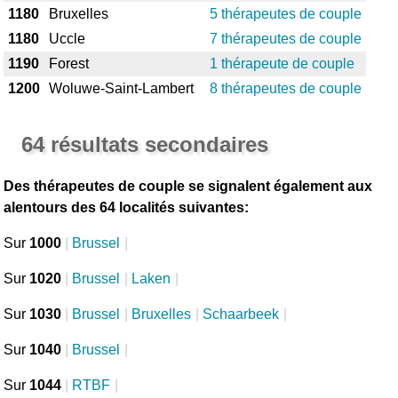
1180
Bruxelles
5 thérapeutes de couple
1180
Uccle
7 thérapeutes de couple
1190
Forest
1 thérapeute de couple
1200
Woluwe-Saint-Lambert
8 thérapeutes de couple
64 résultats secondaires
Des thérapeutes de couple se signalent également aux
alentours des 64 localités suivantes:
Sur
1000
|
Brussel
|
Sur
1020
|
Brussel
|
Laken
|
Sur
1030
|
Brussel
|
Bruxelles
|
Schaarbeek
|
Sur
1040
|
Brussel
|
Sur
1044
|
RTBF
|