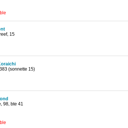
ble
nt
eef, 15
oraichi
383 (sonnette 15)
mond
, 98, bte 41
ble