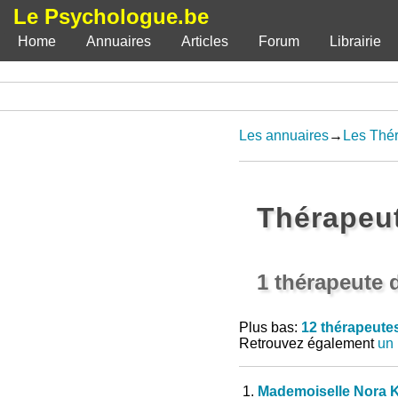
Le Psychologue.be
Home
Annuaires
Articles
Forum
Librairie
Les annuaires
→
Les Thér
Thérapeu
1 thérapeute 
Plus bas:
12 thérapeute
Retrouvez également
un 
1.
Mademoiselle Nora K