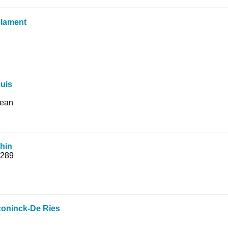
lament
puis
Jean
hin
 289
oninck-De Ries