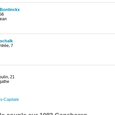
 Bontinckx
56
Jean
tschalk
trée, 7
ulin, 21
gathe
es-Capitale