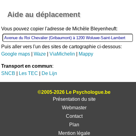
Ouvrir la grande carte
Aide au déplacement
Vous pouvez copier l'adresse de Michèle Bleyenheuft:
Puis aller vers l'un des sites de cartographie ci-dessous:
Google maps
|
Waze
|
ViaMichelin
|
Mappy
Transport en commun
:
SNCB
|
Les TEC
|
De Lijn
©2005-2026 Le Psychologue.be
Présentation du site
Webmaster
Contact
Plan
Mention légale