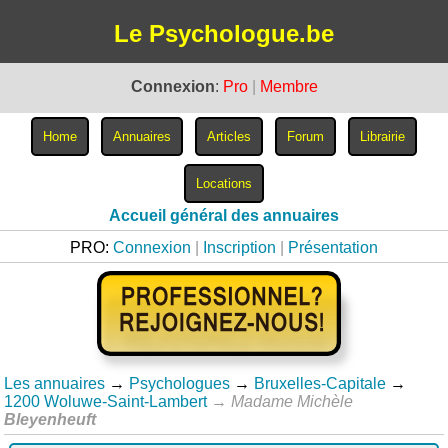
Le Psychologue.be
Connexion
:
Pro
|
Membre
Accueil général des annuaires
PRO:
Connexion
|
Inscription
|
Présentation
Les annuaires
→
Psychologues
→
Bruxelles-Capitale
→
1200 Woluwe-Saint-Lambert
→
Madame Michèle
Bleyenheuft