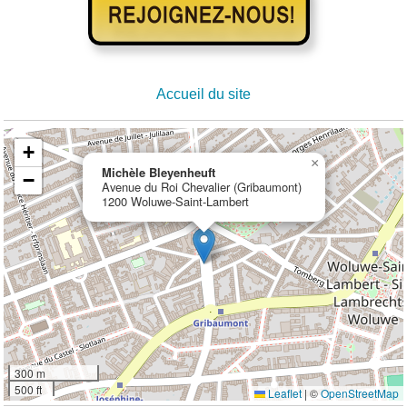
Accueil du site
+
×
Michèle Bleyenheuft
−
Avenue du Roi Chevalier (Gribaumont)
1200 Woluwe-Saint-Lambert
300 m
500 ft
Leaflet
|
©
OpenStreetMap