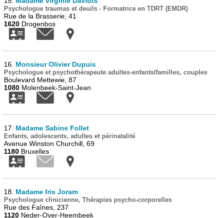
15.
Madame Virginie Davidts
Psychologue traumas et deuils - Formatrice en TDRT (EMDR)
Rue de la Brasserie, 41
1620
Drogenbos
16.
Monsieur Olivier Dupuis
Psychologue et psychothérapeute adultes-enfants/familles, couples
Boulevard Mettewie, 87
1080
Molenbeek-Saint-Jean
17.
Madame Sabine Follet
Enfants, adolescents, adultes et périnatalité
Avenue Winston Churchill, 69
1180
Bruxelles
18.
Madame Iris Joram
Psychologue clinicienne, Thérapies psycho-corporelles
Rue des Faînes, 237
1120
Neder-Over-Heembeek