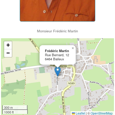
Monsieur Frédéric Martin
+
×
Frédéric Martin
−
Rue Bernard, 12
6464 Baileux
300 m
1000 ft
Leaflet
|
©
OpenStreetMap