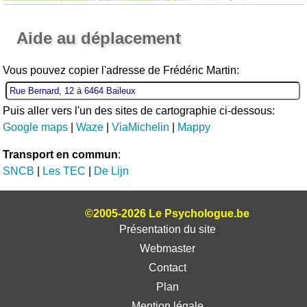
Ouvrir la grande carte
Aide au déplacement
Vous pouvez copier l'adresse de Frédéric Martin:
Puis aller vers l'un des sites de cartographie ci-dessous:
Google maps
|
Waze
|
ViaMichelin
|
Mappy
Transport en commun
:
SNCB
|
Les TEC
|
De Lijn
©2005-2026 Le Psychologue.be
Présentation du site
Webmaster
Contact
Plan
Mention légale