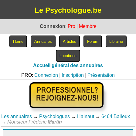
Le Psychologue.be
Connexion
:
Pro
|
Membre
Accueil général des annuaires
PRO:
Connexion
|
Inscription
|
Présentation
Les annuaires
→
Psychologues
→
Hainaut
→
6464 Baileux
→
Monsieur Frédéric
Martin