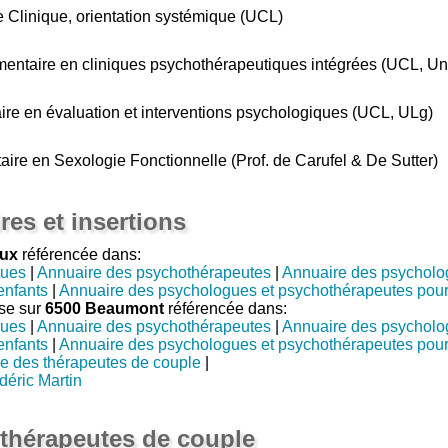
e Clinique, orientation systémique (UCL)
mentaire en cliniques psychothérapeutiques intégrées (UCL, U
itaire en évaluation et interventions psychologiques (UCL, ULg)
taire en Sexologie Fonctionnelle (Prof. de Carufel & De Sutter)
res et insertions
eux
référencée dans:
gues
|
Annuaire des psychothérapeutes
|
Annuaire des psycholo
enfants
|
Annuaire des psychologues et psychothérapeutes pour
se sur
6500 Beaumont
référencée dans:
gues
|
Annuaire des psychothérapeutes
|
Annuaire des psycholo
enfants
|
Annuaire des psychologues et psychothérapeutes pour
e des thérapeutes de couple
|
éric Martin
thérapeutes de couple