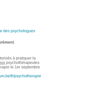
e des psychologues
grément
.
risés à pratiquer la
ssi
psychothérapeutes
érapie le 1er septembre
ium.be/fr/psychotherapie