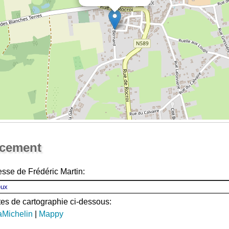
Ouvrir la grande carte
acement
esse de Frédéric Martin:
ites de cartographie ci-dessous:
aMichelin
|
Mappy