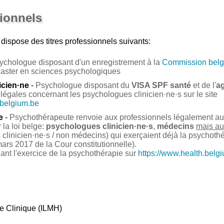
sionnels
dispose des titres professionnels suivants:
ychologue disposant d'un enregistrement à la
Commission belg
Master en sciences psychologiques
icien·ne
-
Psychologue disposant du
VISA SPF santé
et de l'
a
légales concernant les psychologues clinicien·ne·s sur le site
.belgium.be
e
-
Psychothérapeute renvoie aux professionnels légalement auto
la loi belge:
psychologues clinicien·ne·s
,
médecins
mais au
clinicien·ne·s / non médecins) qui exerçaient déjà la psychoth
ars 2017 de la Cour constitutionnelle).
nant l'exercice de la psychothérapie sur
https://www.health.belg
ie Clinique (ILMH)