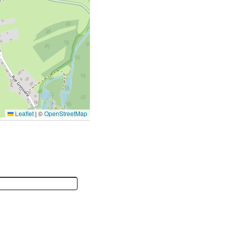
Leaflet
|
©
OpenStreetMap