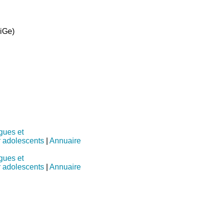
niGe)
gues et
 adolescents
|
Annuaire
gues et
 adolescents
|
Annuaire