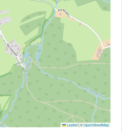
Leaflet
|
©
OpenStreetMap