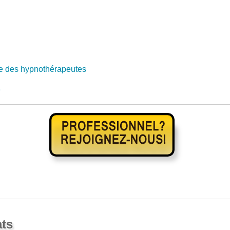
e des hypnothérapeutes
e
ats