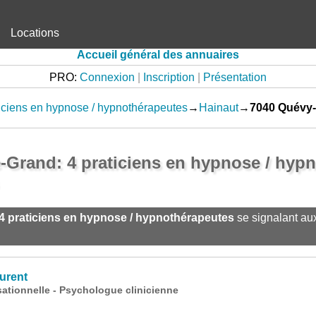
Locations
Accueil général des annuaires
PRO:
Connexion
|
Inscription
|
Présentation
iciens en hypnose / hypnothérapeutes
→
Hainaut
→
7040 Quévy-
-Grand: 4 praticiens en hypnose / hyp
4 praticiens en hypnose / hypnothérapeutes
se signalant au
urent
tionnelle - Psychologue clinicienne