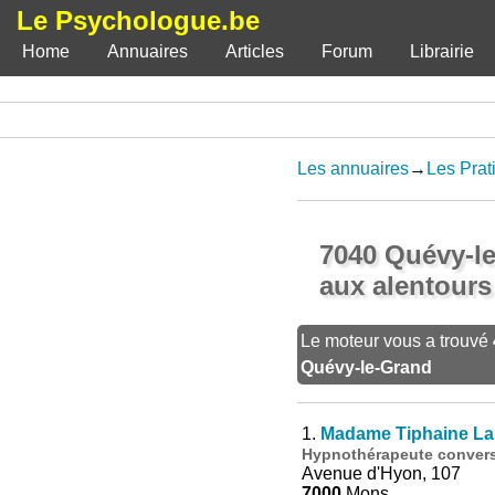
Le Psychologue.be
Home
Annuaires
Articles
Forum
Librairie
Les annuaires
→
Les Prat
7040 Quévy-le
aux alentours
Le moteur vous a trouvé
Quévy-le-Grand
1.
Madame Tiphaine La
Hypnothérapeute conversa
Avenue d'Hyon, 107
7000
Mons