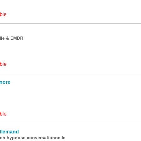
ble
lle & EMDR
ble
nore
ble
llemand
 en hypnose conversationnelle