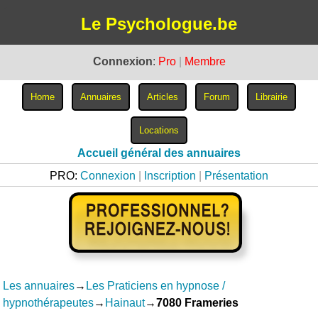
Le Psychologue.be
Connexion
:
Pro
|
Membre
Accueil général des annuaires
PRO:
Connexion
|
Inscription
|
Présentation
Les annuaires
→
Les Praticiens en hypnose /
hypnothérapeutes
→
Hainaut
→
7080 Frameries