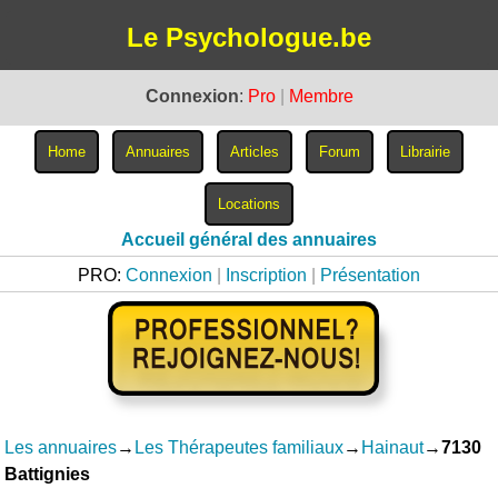
Le Psychologue.be
Connexion
:
Pro
|
Membre
Accueil général des annuaires
PRO:
Connexion
|
Inscription
|
Présentation
Les annuaires
→
Les Thérapeutes familiaux
→
Hainaut
→
7130
Battignies