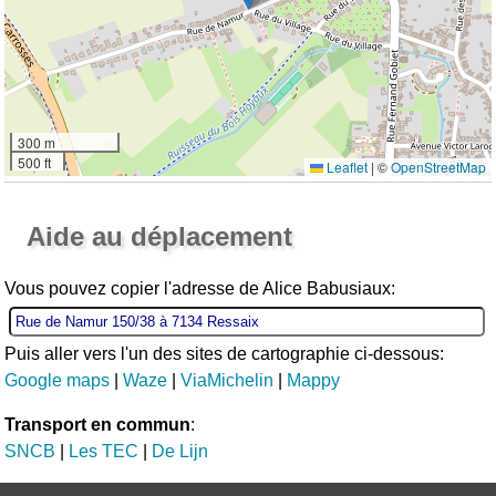
300 m
500 ft
Leaflet
|
©
OpenStreetMap
Ouvrir la grande carte
Aide au déplacement
Vous pouvez copier l'adresse de Alice Babusiaux:
Puis aller vers l'un des sites de cartographie ci-dessous:
Google maps
|
Waze
|
ViaMichelin
|
Mappy
Transport en commun
:
SNCB
|
Les TEC
|
De Lijn