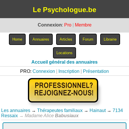
Le Psychologue.be
Connexion
:
Pro
|
Membre
Accueil général des annuaires
PRO:
Connexion
|
Inscription
|
Présentation
Les annuaires
→
Thérapeutes familiaux
→
Hainaut
→
7134
Ressaix
→
Madame Alice
Babusiaux