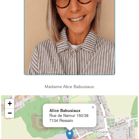
Madame Alice Babusiaux
+
×
Alice Babusiaux
−
Rue de Namur 150/38
7134 Ressaix