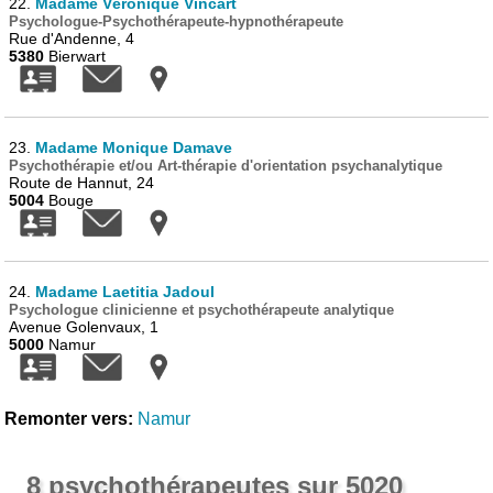
22.
Madame Véronique Vincart
Psychologue-Psychothérapeute-hypnothérapeute
Rue d'Andenne, 4
5380
Bierwart
23.
Madame Monique Damave
Psychothérapie et/ou Art-thérapie d'orientation psychanalytique
Route de Hannut, 24
5004
Bouge
24.
Madame Laetitia Jadoul
Psychologue clinicienne et psychothérapeute analytique
Avenue Golenvaux, 1
5000
Namur
Remonter vers:
Namur
8 psychothérapeutes sur 5020