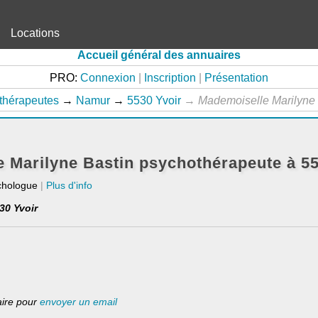
Locations
Accueil général des annuaires
PRO:
Connexion
|
Inscription
|
Présentation
thérapeutes
→
Namur
→
5530 Yvoir
→
Mademoiselle Marilyne
 Marilyne Bastin psychothérapeute à 55
chologue
|
Plus d'info
30 Yvoir
laire pour
envoyer un email