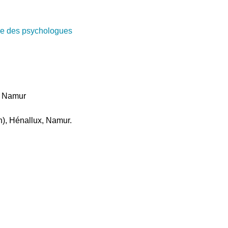
e des psychologues
e, Namur
on), Hénallux, Namur.